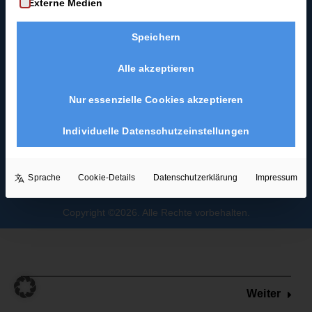
Externe Medien
Coast-Swing-Starter-
Guide
Feder- &
Speichern
Blues als
Dreierschritt
Hochzeitstanz
3 Minuten
Alle akzeptieren
Rechtskreisel
Nur essenzielle Cookies akzeptieren
4 Minuten
Individuelle Datenschutzeinstellungen
Basisflechte
4 Minuten
Sprache
Cookie-Details
Datenschutzerklärung
Impressum
Schwebe-
Copyright ©2026. Alle Rechte vorbehalten.
Telemark
4 Minuten
Flugschritt
Weiter
4 Minuten