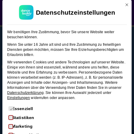
Mit d
WEDDING SEASON SALE:
50% Rabatt
auf alle
Slowfox (Figuren-Snacks)
Datenschutzeinstellungen
Hochzeitstanzkurse!
Verwerfen
Slowfox
15
Wir benötigen Ihre Zustimmung, bevor Sie unsere Website weiter
(Figuren-
besuchen können.
Snacks)
Wenn Sie unter 16 Jahre alt sind und Ihre Zustimmung zu freiwilligen
Diensten geben möchten, müssen Sie Ihre Erziehungsberechtigten um
This content is protected, please
login
and
Erlaubnis bitten.
Mehr
Rechtl
Blog
enroll
in the course to view this content!
Stationärer
Wir verwenden Cookies und andere Technologien auf unserer Website.
Infos
iches
Alle Blogartikel
Einige von ihnen sind essenziell, während andere uns helfen, diese
Grundschritt
Membership
AGB
Website und Ihre Erfahrung zu verbessern.
Personenbezogene Daten
Schwungvoll
3 Minuten
können verarbeitet werden (z. B. IP-Adressen), z. B. für personalisierte
durchstarten: Swing
Kontakt
Datenschutz
Anzeigen und Inhalte oder Anzeigen- und Inhaltsmessung.
Weitere
tanzen für
Informationen über die Verwendung Ihrer Daten finden Sie in unserer
FAQ
Widerrufsrecht
Progressiver
Anfänger*innen
Datenschutzerklärung
.
Sie können Ihre Auswahl jederzeit unter
Einstellungen
widerrufen oder anpassen.
Impressum
Grundschritt
So wirst du zum
3 Minuten
Widerruf
Discofox-Profi
Es folgt eine Liste der Service-Gruppen, für die eine Einwi
Essenziell
Salsa als
Statistiken
Linksdrehung
Hochzeitstanz
Marketing
3 Minuten
Der ultimative West-