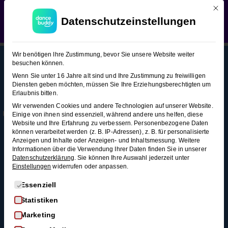
Mit d
WEDDING SEASON SALE:
50% Rabatt
auf alle
Slowfox (Figuren-Snacks)
Datenschutzeinstellungen
Hochzeitstanzkurse!
Verwerfen
Slowfox
15
Wir benötigen Ihre Zustimmung, bevor Sie unsere Website weiter
(Figuren-
besuchen können.
Snacks)
Wenn Sie unter 16 Jahre alt sind und Ihre Zustimmung zu freiwilligen
Diensten geben möchten, müssen Sie Ihre Erziehungsberechtigten um
This content is protected, please
login
and
Erlaubnis bitten.
Mehr
Rechtl
Blog
enroll
in the course to view this content!
Stationärer
Wir verwenden Cookies und andere Technologien auf unserer Website.
Infos
iches
Alle Blogartikel
Einige von ihnen sind essenziell, während andere uns helfen, diese
Grundschritt
Membership
AGB
Website und Ihre Erfahrung zu verbessern.
Personenbezogene Daten
Schwungvoll
3 Minuten
können verarbeitet werden (z. B. IP-Adressen), z. B. für personalisierte
durchstarten: Swing
Kontakt
Datenschutz
Anzeigen und Inhalte oder Anzeigen- und Inhaltsmessung.
Weitere
tanzen für
Informationen über die Verwendung Ihrer Daten finden Sie in unserer
FAQ
Widerrufsrecht
Progressiver
Anfänger*innen
Datenschutzerklärung
.
Sie können Ihre Auswahl jederzeit unter
Einstellungen
widerrufen oder anpassen.
Impressum
Grundschritt
So wirst du zum
3 Minuten
Widerruf
Discofox-Profi
Es folgt eine Liste der Service-Gruppen, für die eine Einwi
Essenziell
Salsa als
Statistiken
Linksdrehung
Hochzeitstanz
Marketing
3 Minuten
Der ultimative West-