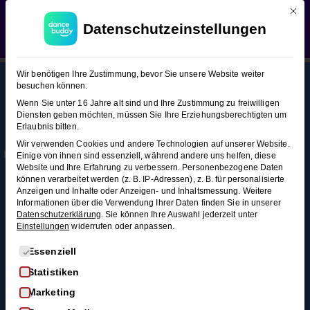
Mit d
WEDDING SEASON SALE:
50% Rabatt
auf alle
Slowfox (Figuren-Snacks)
Datenschutzeinstellungen
Hochzeitstanzkurse!
Verwerfen
Slowfox
15
Wir benötigen Ihre Zustimmung, bevor Sie unsere Website weiter
(Figuren-
besuchen können.
Snacks)
Wenn Sie unter 16 Jahre alt sind und Ihre Zustimmung zu freiwilligen
Diensten geben möchten, müssen Sie Ihre Erziehungsberechtigten um
This content is protected, please
login
and
Erlaubnis bitten.
Mehr
Rechtl
Blog
enroll
in the course to view this content!
Stationärer
Wir verwenden Cookies und andere Technologien auf unserer Website.
Infos
iches
Alle Blogartikel
Einige von ihnen sind essenziell, während andere uns helfen, diese
Grundschritt
Membership
AGB
Website und Ihre Erfahrung zu verbessern.
Personenbezogene Daten
Schwungvoll
3 Minuten
können verarbeitet werden (z. B. IP-Adressen), z. B. für personalisierte
durchstarten: Swing
Kontakt
Datenschutz
Anzeigen und Inhalte oder Anzeigen- und Inhaltsmessung.
Weitere
tanzen für
Informationen über die Verwendung Ihrer Daten finden Sie in unserer
FAQ
Widerrufsrecht
Progressiver
Anfänger*innen
Datenschutzerklärung
.
Sie können Ihre Auswahl jederzeit unter
Einstellungen
widerrufen oder anpassen.
Impressum
Grundschritt
So wirst du zum
3 Minuten
Widerruf
Discofox-Profi
Es folgt eine Liste der Service-Gruppen, für die eine Einwi
Essenziell
Salsa als
Statistiken
Linksdrehung
Hochzeitstanz
Marketing
3 Minuten
Der ultimative West-