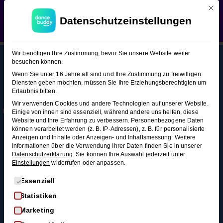
Mit d
WEDDING SEASON SALE:
50% Rabatt
auf alle
Slowfox (Figuren-Snacks)
Datenschutzeinstellungen
Hochzeitstanzkurse!
Verwerfen
Slowfox
15
Wir benötigen Ihre Zustimmung, bevor Sie unsere Website weiter
(Figuren-
besuchen können.
Snacks)
Wenn Sie unter 16 Jahre alt sind und Ihre Zustimmung zu freiwilligen
Diensten geben möchten, müssen Sie Ihre Erziehungsberechtigten um
This content is protected, please
login
and
Erlaubnis bitten.
Mehr
Rechtl
Blog
enroll
in the course to view this content!
Stationärer
Wir verwenden Cookies und andere Technologien auf unserer Website.
Infos
iches
Alle Blogartikel
Einige von ihnen sind essenziell, während andere uns helfen, diese
Grundschritt
Membership
AGB
Website und Ihre Erfahrung zu verbessern.
Personenbezogene Daten
Schwungvoll
3 Minuten
können verarbeitet werden (z. B. IP-Adressen), z. B. für personalisierte
durchstarten: Swing
Kontakt
Datenschutz
Anzeigen und Inhalte oder Anzeigen- und Inhaltsmessung.
Weitere
tanzen für
Informationen über die Verwendung Ihrer Daten finden Sie in unserer
FAQ
Widerrufsrecht
Progressiver
Anfänger*innen
Datenschutzerklärung
.
Sie können Ihre Auswahl jederzeit unter
Einstellungen
widerrufen oder anpassen.
Impressum
Grundschritt
So wirst du zum
3 Minuten
Widerruf
Discofox-Profi
Es folgt eine Liste der Service-Gruppen, für die eine Einwi
Essenziell
Salsa als
Statistiken
Linksdrehung
Hochzeitstanz
Marketing
3 Minuten
Der ultimative West-