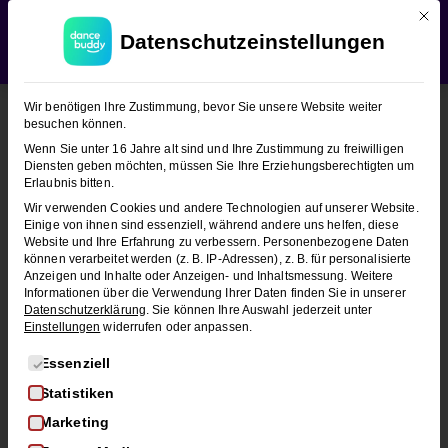
Mit d
WEDDING SEASON SALE:
50% Rabatt
auf alle
Datenschutzeinstellungen
Hochzeitstanzkurse!
Verwerfen
Wir benötigen Ihre Zustimmung, bevor Sie unsere Website weiter
besuchen können.
Wenn Sie unter 16 Jahre alt sind und Ihre Zustimmung zu freiwilligen
Diensten geben möchten, müssen Sie Ihre Erziehungsberechtigten um
Erlaubnis bitten.
Wir verwenden Cookies und andere Technologien auf unserer Website.
Einige von ihnen sind essenziell, während andere uns helfen, diese
Website und Ihre Erfahrung zu verbessern.
Personenbezogene Daten
können verarbeitet werden (z. B. IP-Adressen), z. B. für personalisierte
Anzeigen und Inhalte oder Anzeigen- und Inhaltsmessung.
Weitere
Informationen über die Verwendung Ihrer Daten finden Sie in unserer
Datenschutzerklärung
.
Sie können Ihre Auswahl jederzeit unter
Einstellungen
widerrufen oder anpassen.
Es folgt eine Liste der Service-Gruppen, für die eine Einwi
Essenziell
Statistiken
Schwungvoll durchstarten:
Marketing