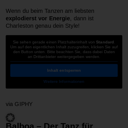
Wenn du beim Tanzen am liebsten
explodierst vor Energie
, dann ist
Charleston genau dein Style!
Sie sehen gerade einen Platzhalterinhalt von
Standard
.
Um auf den eigentlichen Inhalt zuzugreifen, klicken Sie auf
den Button unten. Bitte beachten Sie, dass dabei Daten
an Drittanbieter weitergegeben werden.
Inhalt entsperren
Weitere Informationen
via GIPHY
Balboa – Der Tanz für