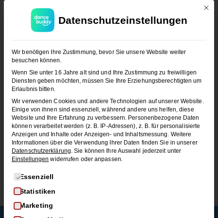
Mit d
Datenschutzeinstellungen
JETZT KOSTENLOS TESTEN
Wir benötigen Ihre Zustimmung, bevor Sie unsere Website weiter
besuchen können.
Wenn Sie unter 16 Jahre alt sind und Ihre Zustimmung zu freiwilligen
Diensten geben möchten, müssen Sie Ihre Erziehungsberechtigten um
Erlaubnis bitten.
Wir verwenden Cookies und andere Technologien auf unserer Website.
Einige von ihnen sind essenziell, während andere uns helfen, diese
Website und Ihre Erfahrung zu verbessern.
Personenbezogene Daten
können verarbeitet werden (z. B. IP-Adressen), z. B. für personalisierte
BACHATA
Anzeigen und Inhalte oder Anzeigen- und Inhaltsmessung.
Weitere
Informationen über die Verwendung Ihrer Daten finden Sie in unserer
Bachata Basics: Alles, was du wissen
Datenschutzerklärung
.
Sie können Ihre Auswahl jederzeit unter
musst, um loszulegen!
Einstellungen
widerrufen oder anpassen.
Es folgt eine Liste der Service-Gruppen, für die eine Einwi
Entdecke die Bachata Online Tanzschule: Finde
Essenziell
deinen Stil, lerne den Grundschritt und erfahre,…
Statistiken
Marketing