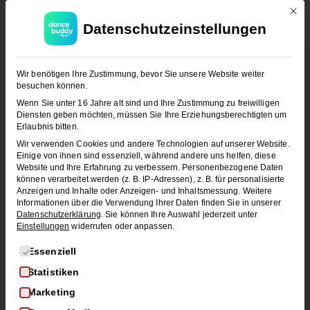
Mit d
Datenschutzeinstellungen
JETZT KOSTENLOS TESTEN
Wir benötigen Ihre Zustimmung, bevor Sie unsere Website weiter
besuchen können.
Wenn Sie unter 16 Jahre alt sind und Ihre Zustimmung zu freiwilligen
Diensten geben möchten, müssen Sie Ihre Erziehungsberechtigten um
Erlaubnis bitten.
Wir verwenden Cookies und andere Technologien auf unserer Website.
Einige von ihnen sind essenziell, während andere uns helfen, diese
Website und Ihre Erfahrung zu verbessern.
Personenbezogene Daten
können verarbeitet werden (z. B. IP-Adressen), z. B. für personalisierte
BOOGIE WOOGIE
LINDY HOP
Anzeigen und Inhalte oder Anzeigen- und Inhaltsmessung.
Weitere
Informationen über die Verwendung Ihrer Daten finden Sie in unserer
WEST COAST SWING
Datenschutzerklärung
.
Sie können Ihre Auswahl jederzeit unter
Einstellungen
widerrufen oder anpassen.
Schwungvoll durchstarten: Swing
tanzen für Anfänger*innen
Es folgt eine Liste der Service-Gruppen, für die eine Einwi
Essenziell
Du willst Swing tanzen lernen? Wir verraten dir
Statistiken
alles über Lindy Hop, West…
Marketing