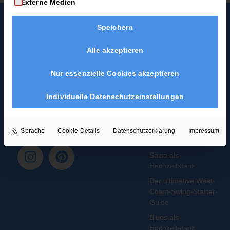
Externe Medien
Speichern
Alle akzeptieren
Mehr
Rechtl
Blog
Infos
iches
Alle Blogartikel
Nur essenzielle Cookies akzeptieren
Membership
AGB
Schwungvoll
durchstarten: Swing
Kontakt
Datenschutz
Individuelle Datenschutzeinstellungen
tanzen für
FAQ
Widerrufsrecht
Anfänger*innen
Impressum
So wirst du zum
Sprache
Cookie-Details
Datenschutzerklärung
Impressum
Widerruf
Discofox-Profi
Salsa als
Hochzeitstanz
Der ultimative West-
Coast-Swing-Starter-
Guide
Blues als
Hochzeitstanz