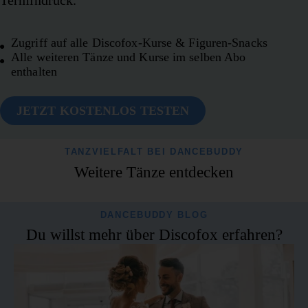
Zugriff auf alle Discofox-Kurse & Figuren-Snacks
Alle weiteren Tänze und Kurse im selben Abo
enthalten
JETZT KOSTENLOS TESTEN
TANZVIELFALT BEI DANCEBUDDY
Weitere Tänze entdecken
Blues
Bachata
DANCEBUDDY BLOG
Blues ist ein ruhiger, sehr
Du willst mehr über Discofox erfahren?
Bachata ist ein sinnlicher,
einfacher Paartanz, der von
moderner Latino-Tanz, bei
Nähe, Gefühl und
dem Nähe, Leidenschaft und
entspannten Bewegungen
fließende Körperbewegung
lebt. Getanzt zu langsamer,
im Mittelpunkt stehen. Die
oft romantischer Musik, steht
typischen Body Waves lassen
Blues für Verbundenheit und