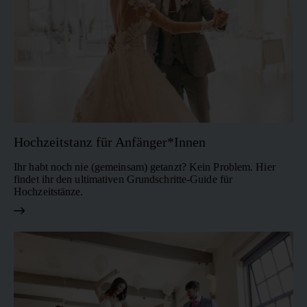
euch im Paar miteinander
einen natürlichen
Bewegungsfluss. Bei
verschmelzen und verleihen
dancebuddy lernt ihr Blues
dem Tanz seine besondere
online mit verständlichen
Intensität.
Video-Tutorials, die euch
Schritt für Schritt ins Tanzen
bringen.
Hochzeitstanz für Anfänger*Innen
Ihr habt noch nie (gemeinsam) getanzt? Kein Problem. Hier
findet ihr den ultimativen Grundschritte-Guide für
Hochzeitstänze.