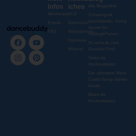
Infos
iches
Alle Blogartikel
Membership
AGB
Schwungvoll
durchstarten: Swing
Kontakt
Datenschutz
tanzen für
FAQ
Widerrufsrecht
Anfänger*innen
Impressum
So wirst du zum
Discofox-Profi
Widerruf
Salsa als
Hochzeitstanz
Der ultimative West-
Coast-Swing-Starter-
Guide
Blues als
Hochzeitstanz