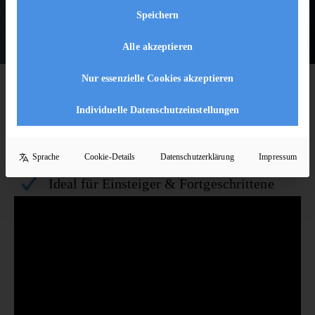
Speichern
Alle akzeptieren
Nur essenzielle Cookies akzeptieren
KURZ & KOMPAKT
Discofox auf einen Blick
Individuelle Datenschutzeinstellungen
Leicht zu lernen & sofort tanzbar
Vielseitig einsetzbar - von Party bis
Sprache
Cookie-Details
Datenschutzerklärung
Impressum
Hochzeit
Ideal für Einsteiger & Fortgeschrittene