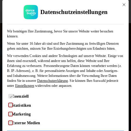
Mit di
Datenschutzeinstellungen
Discofox
JETZT KOSTENLOS TESTEN
Discofox ist einer der beliebtesten Paartänze
Wir benötigen Ihre Zustimmung, bevor Sie unsere Website weiter besuchen
können.
überhaupt und begeistert durch seine
Wenn Sie unter 16 Jahre alt sind und Ihre Zustimmung zu freiwilligen Diensten
Vielseitigkeit – getanzt auf Partys, Hochzeiten
geben möchten, müssen Sie Ihre Erziehungsberechtigten um Erlaubnis bitten.
und Feiern aller Art. Bei dancebuddy lernt ihr
Wir verwenden Cookies und andere Technologien auf unserer Website. Einige von
online und in eurem Tempo Discofox tanzen,
ihnen sind essenziell, während andere uns helfen, diese Website und Ihre
Erfahrung zu verbessern.
Personenbezogene Daten können verarbeitet werden (z.
vom Grundschritt bis zu abwechslungsreichen
B. IP-Adressen), z. B. für personalisierte Anzeigen und Inhalte oder Anzeigen-
Figuren.
und Inhaltsmessung.
Weitere Informationen über die Verwendung Ihrer Daten
finden Sie in unserer
Datenschutzerklärung
.
Sie können Ihre Auswahl jederzeit
KURSE ENTDECKEN
unter
Einstellungen
widerrufen oder anpassen.
Es folgt eine Liste der Service-Gruppen, für die eine Einwilligung
Essenziell
Statistiken
Marketing
Externe Medien