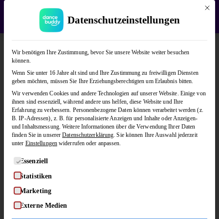
Mit di
WEDDING SEASON SALE:
50% Rabatt
auf alle
Datenschutzeinstellungen
Hochzeitstanzkurse!
Verwerfen
Tanzlehrer
Kategorie
Wir benötigen Ihre Zustimmung, bevor Sie unsere Website weiter besuchen
|
Josi & Patrik
Discofox
Hochzeitstanz
können.
Wenn Sie unter 16 Jahre alt sind und Ihre Zustimmung zu freiwilligen Diensten
geben möchten, müssen Sie Ihre Erziehungsberechtigten um Erlaubnis bitten.
Discofox als Hochzeitstanz
Wir verwenden Cookies und andere Technologien auf unserer Website. Einige von
ihnen sind essenziell, während andere uns helfen, diese Website und Ihre
Alle Stufen
40 Lektionen
Erfahrung zu verbessern.
Personenbezogene Daten können verarbeitet werden (z.
B. IP-Adressen), z. B. für personalisierte Anzeigen und Inhalte oder Anzeigen-
und Inhaltsmessung.
Weitere Informationen über die Verwendung Ihrer Daten
Übersicht
finden Sie in unserer
Datenschutzerklärung
.
Sie können Ihre Auswahl jederzeit
unter
Einstellungen
widerrufen oder anpassen.
Kursinhalte
Es folgt eine Liste der Service-Gruppen, für die eine Einwilligung
Essenziell
FAQ
Statistiken
Marketing
Externe Medien