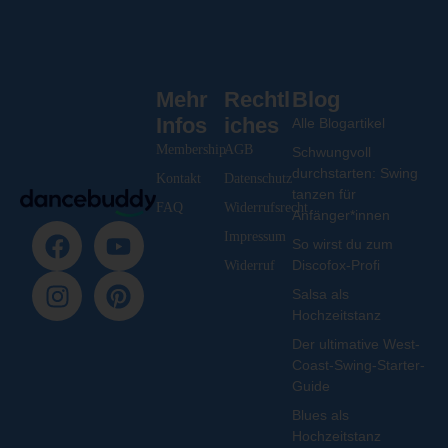
Mehr
Rechtl
Blog
Infos
iches
Alle Blogartikel
Membership
AGB
Schwungvoll
durchstarten: Swing
Kontakt
Datenschutz
tanzen für
FAQ
Widerrufsrecht
Anfänger*innen
Impressum
So wirst du zum
Discofox-Profi
Widerruf
Salsa als
Hochzeitstanz
Der ultimative West-
Coast-Swing-Starter-
Guide
Blues als
Hochzeitstanz