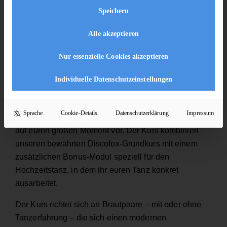
Speichern
Alle akzeptieren
Nur essenzielle Cookies akzeptieren
Individuelle Datenschutzeinstellungen
In diesem Online-Hochzeitstanzkurs lernt ihr Schritt
Sprache
Cookie-Details
Datenschutzerklärung
Impressum
für Schritt Discofox tanzen und bereitet euch gezielt
auf euren großen Moment vor. Der Kurs kombiniert
unseren bewährten Discofox-Grundkurs mit einem
zusätzlichen Bonus-Modul speziell für den
Hochzeitstanz, in dem ihr euren Tanz konkret
ausarbeitet.
Der Kurs richtet sich an Brautpaare – mit oder ohne
Tanzerfahrung – die sich einen modernen