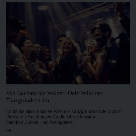
entspannten Bewegungen
fließende Körperbewegung
lebt. Getanzt zu langsamer,
im Mittelpunkt stehen. Die
oft romantischer Musik, steht
typischen Body Waves lassen
Blues für Verbundenheit und
euch im Paar miteinander
einen natürlichen
Bewegungsfluss. Bei
verschmelzen und verleihen
dancebuddy lernt ihr Blues
dem Tanz seine besondere
online mit verständlichen
Intensität.
Video-Tutorials, die euch
Schritt für Schritt ins Tanzen
bringen.
Von Bachata bis Walzer: Dein Wiki der
Tanzgrundschritte
Entdecke das ultimative Wiki der Tanzgrundschritte! Schritt-
für-Schritt-Anleitungen für die 14 wichtigsten
Standard-,Latein- und Swingtänze.