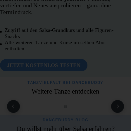
vertiefen und Neues ausprobieren – ganz ohne
Termindruck.
Zugriff auf den Salsa-Grundkurs und alle Figuren-
Snacks
Alle weiteren Tänze und Kurse im selben Abo
enthalten
JETZT KOSTENLOS TESTEN
TANZVIELFALT BEI DANCEBUDDY
Weitere Tänze entdecken
Blues
Bachata
Blues ist ein ruhiger, sehr
Bachata ist ein sinnlicher,
DANCEBUDDY BLOG
einfacher Paartanz, der von
moderner Latino-Tanz, bei
Nähe, Gefühl und
Du willst mehr über Salsa erfahren?
dem Nähe, Leidenschaft und