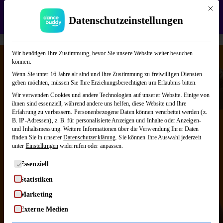
Mit die
WEDDING SEASON SALE:
50% Rabatt
auf alle
Datenschutzeinstellungen
Hochzeitstanzkurse!
Verwerfen
Wir benötigen Ihre Zustimmung, bevor Sie unsere Website weiter besuchen
können.
Salsa
Wenn Sie unter 16 Jahre alt sind und Ihre Zustimmung zu freiwilligen Diensten
geben möchten, müssen Sie Ihre Erziehungsberechtigten um Erlaubnis bitten.
Wir verwenden Cookies und andere Technologien auf unserer Website. Einige von
ihnen sind essenziell, während andere uns helfen, diese Website und Ihre
Salsa steht für heiße Latino-Rhythmen,
Erfahrung zu verbessern.
Personenbezogene Daten können verarbeitet werden (z.
Lebensfreude und dieses besondere
B. IP-Adressen), z. B. für personalisierte Anzeigen und Inhalte oder Anzeigen-
und Inhaltsmessung.
Weitere Informationen über die Verwendung Ihrer Daten
Gefühl, wenn Musik und Bewegung eins
finden Sie in unserer
Datenschutzerklärung
.
Sie können Ihre Auswahl jederzeit
werden. Bei dancebuddy lernt ihr Salsa
unter
Einstellungen
widerrufen oder anpassen.
online und in eurem Rhythmus – vom
Es folgt eine Liste der Service-Gruppen, für die eine Einwilligung
Essenziell
Grundschritt bis zu abwechslungsreichen
Statistiken
Figuren und Kombinationen.
Marketing
Externe Medien
KURSE ENTDECKEN