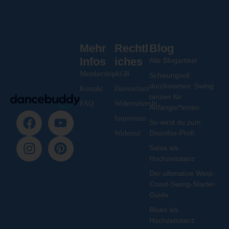
Mehr
Rechtl
Blog
Infos
iches
Alle Blogartikel
Membership
AGB
Schwungvoll
durchstarten: Swing
Kontakt
Datenschutz
tanzen für
FAQ
Widerrufsrecht
Anfänger*innen
Impressum
So wirst du zum
Discofox-Profi
Widerruf
Salsa als
Hochzeitstanz
Der ultimative West-
Coast-Swing-Starter-
Guide
Blues als
Hochzeitstanz