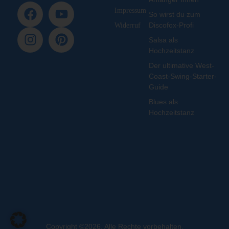
online mit verständlichen
Intensität.
Impressum
So wirst du zum
Video-Tutorials, die euch
Schritt für Schritt ins Tanzen
Discofox-Profi
Widerruf
bringen.
Salsa als
Hochzeitstanz
Der ultimative West-
Coast-Swing-Starter-
Guide
Blues als
Hochzeitstanz
Copyright ©2026. Alle Rechte vorbehalten.