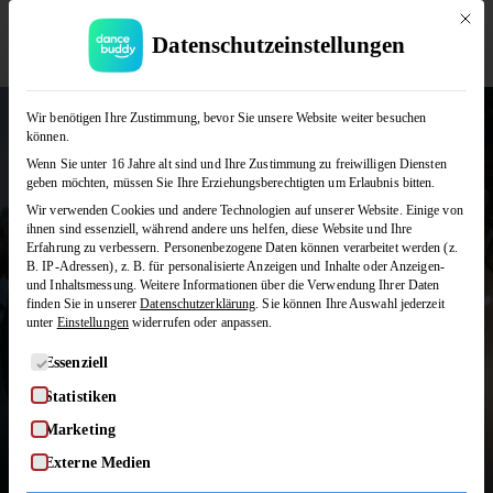
Mit die
Datenschutzeinstellungen
Hochzeitstanz online
JETZT KOSTENLOS TESTEN
lernen
Wir benötigen Ihre Zustimmung, bevor Sie unsere Website weiter besuchen
können.
Euer Hochzeitstanz soll sich gut anfühlen – nicht
Wenn Sie unter 16 Jahre alt sind und Ihre Zustimmung zu freiwilligen Diensten
stressig.
geben möchten, müssen Sie Ihre Erziehungsberechtigten um Erlaubnis bitten.
Bei dancebuddy lernt ihr Schritt für Schritt einen
Wir verwenden Cookies und andere Technologien auf unserer Website. Einige von
ihnen sind essenziell, während andere uns helfen, diese Website und Ihre
Hochzeitstanz, der zu euch, eurer Musik und
Erfahrung zu verbessern.
Personenbezogene Daten können verarbeitet werden (z.
eurem Können passt – egal ob Discofox oder
B. IP-Adressen), z. B. für personalisierte Anzeigen und Inhalte oder Anzeigen-
Walzer.
und Inhaltsmessung.
Weitere Informationen über die Verwendung Ihrer Daten
finden Sie in unserer
Datenschutzerklärung
.
Sie können Ihre Auswahl jederzeit
unter
Einstellungen
widerrufen oder anpassen.
HOCHZEITSKURSE ENTDECKEN
Es folgt eine Liste der Service-Gruppen, für die eine Einwilligung
Essenziell
Statistiken
WELCHER TANZ PASST ZU UNS?
Marketing
Externe Medien