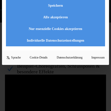
Speichern
Alle akzeptieren
Nur essenzielle Cookies akzeptieren
ONLINE-TANZKURSE FÜR BRAUTPAARE
Alles für euren perfekten Hochzeitstanz
Individuelle Datenschutzeinstellungen
Passende Tänze für unterschiedliche
Musikstile
Schritt-für-Schritt vorbereitet – auch ohne
Sprache
Cookie-Details
Datenschutzerklärung
Impressum
Tanzerfahrung
Beispiel-Choreografien, Schlussposen &
besondere Effekte