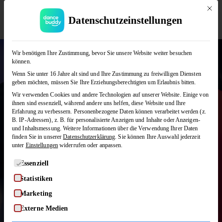
Mit die
Datenschutzeinstellungen
Rumba
JETZT KOSTENLOS TESTEN
Wir benötigen Ihre Zustimmung, bevor Sie unsere Website weiter besuchen
können.
Rumba gilt als der Tanz der Liebe und
Wenn Sie unter 16 Jahre alt sind und Ihre Zustimmung zu freiwilligen Diensten
steht wie kaum ein anderer Latein-Tanz
geben möchten, müssen Sie Ihre Erziehungsberechtigten um Erlaubnis bitten.
für Gefühl und Ausdruck. Ruhige
Wir verwenden Cookies und andere Technologien auf unserer Website. Einige von
Bewegungen und emotionale Musik
ihnen sind essenziell, während andere uns helfen, diese Website und Ihre
machen Rumba zu einem besonders
Erfahrung zu verbessern.
Personenbezogene Daten können verarbeitet werden (z.
B. IP-Adressen), z. B. für personalisierte Anzeigen und Inhalte oder Anzeigen-
intensiven Tanzerlebnis. Bei dancebuddy
und Inhaltsmessung.
Weitere Informationen über die Verwendung Ihrer Daten
lernt ihr Rumba online und so, wie es in
finden Sie in unserer
Datenschutzerklärung
.
Sie können Ihre Auswahl jederzeit
unter
Einstellungen
widerrufen oder anpassen.
euren Alltag passt – mit aufeinander
aufbauenden Figuren-Sammlungen.
Es folgt eine Liste der Service-Gruppen, für die eine Einwilligung
Essenziell
Statistiken
Marketing
KURSE ENTDECKEN
Externe Medien