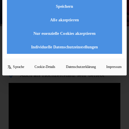
Speichern
Alle akzeptieren
Nur essenzielle Cookies akzeptieren
KURZ & KOMPAKT
Rumba auf einen Blick
Individuelle Datenschutzeinstellungen
Gefühlvoller Tanz mit viel Ausdruck
Ruhiges Tempo & romantische Figuren
Sprache
Cookie-Details
Datenschutzerklärung
Impressum
Auch als Hochzeitstanz sehr beliebt