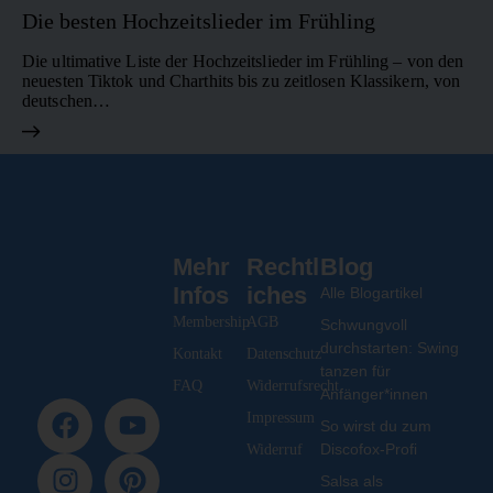
Die besten Hochzeitslieder im Frühling
Die ultimative Liste der Hochzeitslieder im Frühling – von den
neuesten Tiktok und Charthits bis zu zeitlosen Klassikern, von
deutschen…
Mehr
Rechtl
Blog
Infos
iches
Alle Blogartikel
Membership
AGB
Schwungvoll
durchstarten: Swing
Kontakt
Datenschutz
tanzen für
FAQ
Widerrufsrecht
Anfänger*innen
Impressum
So wirst du zum
Discofox-Profi
Widerruf
Salsa als