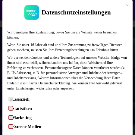
Mit die
WEDDING SEASON SALE:
50% Rabatt
auf alle
Datenschutzeinstellungen
Hochzeitstanzkurse!
Verwerfen
Wir benötigen Ihre Zustimmung, bevor Sie unsere Website weiter besuchen
können.
Blues
Wenn Sie unter 16 Jahre alt sind und Ihre Zustimmung zu freiwilligen Diensten
geben möchten, müssen Sie Ihre Erziehungsberechtigten um Erlaubnis bitten.
Wir verwenden Cookies und andere Technologien auf unserer Website. Einige von
ihnen sind essenziell, während andere uns helfen, diese Website und Ihre
Blues ist ein ruhiger, sehr einfacher
Erfahrung zu verbessern.
Personenbezogene Daten können verarbeitet werden (z.
Paartanz, der von Nähe, Gefühl und
B. IP-Adressen), z. B. für personalisierte Anzeigen und Inhalte oder Anzeigen-
und Inhaltsmessung.
Weitere Informationen über die Verwendung Ihrer Daten
entspannten Bewegungen lebt. Getanzt zu
finden Sie in unserer
Datenschutzerklärung
.
Sie können Ihre Auswahl jederzeit
langsamer, oft romantischer Musik, steht
unter
Einstellungen
widerrufen oder anpassen.
Blues für Verbundenheit und einen
Es folgt eine Liste der Service-Gruppen, für die eine Einwilligung
Essenziell
natürlichen Bewegungsfluss. Bei
Statistiken
dancebuddy lernt ihr Blues online mit
verständlichen Video-Tutorials, die euch
Marketing
Schritt für Schritt ins Tanzen bringen.
Externe Medien