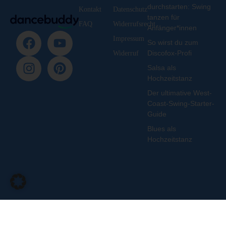
durchstarten: Swing
Kontakt
Datenschutz
tanzen für
FAQ
Widerrufsrecht
Anfänger*innen
Impressum
So wirst du zum
Discofox-Profi
Widerruf
Salsa als
Hochzeitstanz
Der ultimative West-
Coast-Swing-Starter-
Guide
Blues als
Hochzeitstanz