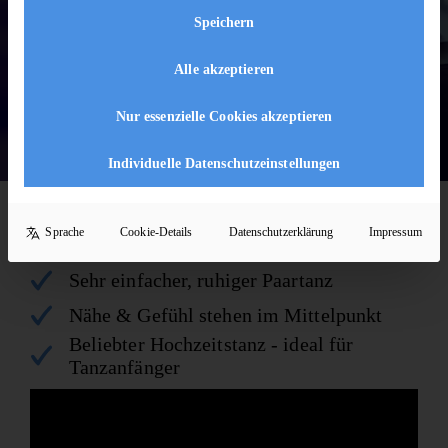
KURSE ENTDECKEN
Speichern
Alle akzeptieren
Nur essenzielle Cookies akzeptieren
Individuelle Datenschutzeinstellungen
KURZ & KOMPAKT
Sprache
Cookie-Details
Datenschutzerklärung
Impressum
Blues auf einen Blick
Sehr einfacher, ruhiger Paartanz
Nähe & Gefühl stehen im Mittelpunkt
Beliebter Hochzeitstanz - ideal für
Tanzanfänger