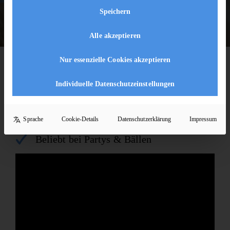
Speichern
Alle akzeptieren
Nur essenzielle Cookies akzeptieren
KURZ & KOMPAKT
Foxtrott auf einen Blick
Individuelle Datenschutzeinstellungen
Locker, entspannt & leicht zu lernen
Klares Grundprinzip mit
Sprache
Cookie-Details
Datenschutzerklärung
Impressum
Erweiterungsmöglichkeiten
Beliebt bei Partys & Bällen