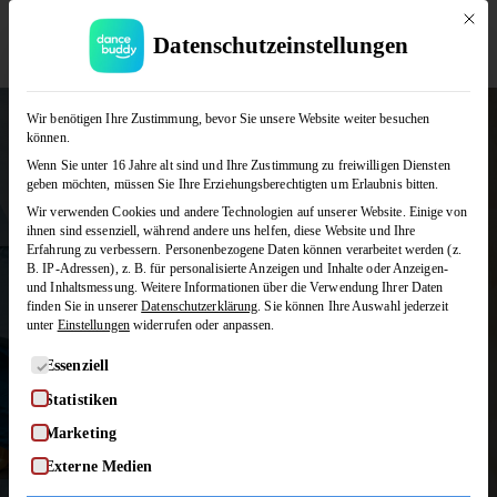
Mit die
Datenschutzeinstellungen
Foxtrott
JETZT KOSTENLOS TESTEN
Wir benötigen Ihre Zustimmung, bevor Sie unsere Website weiter besuchen
können.
Foxtrott ist ein entspannter, leicht zu
Wenn Sie unter 16 Jahre alt sind und Ihre Zustimmung zu freiwilligen Diensten
lernender Paartanz für Partys und
geben möchten, müssen Sie Ihre Erziehungsberechtigten um Erlaubnis bitten.
gesellige Abende. Mit seinem entspannten
Wir verwenden Cookies und andere Technologien auf unserer Website. Einige von
Tempo und den lässigen Bewegungen
ihnen sind essenziell, während andere uns helfen, diese Website und Ihre
fühlt sich Foxtrott angenehm locker an.
Erfahrung zu verbessern.
Personenbezogene Daten können verarbeitet werden (z.
B. IP-Adressen), z. B. für personalisierte Anzeigen und Inhalte oder Anzeigen-
Bei dancebuddy lernt ihr Foxtrott online,
und Inhaltsmessung.
Weitere Informationen über die Verwendung Ihrer Daten
flexibel und ohne Termindruck – mit
finden Sie in unserer
Datenschutzerklärung
.
Sie können Ihre Auswahl jederzeit
unter
Einstellungen
widerrufen oder anpassen.
aufeinander aufbauenden Figuren-
Sammlungen.
Es folgt eine Liste der Service-Gruppen, für die eine Einwilligung
Essenziell
Statistiken
Marketing
KURSE ENTDECKEN
Externe Medien