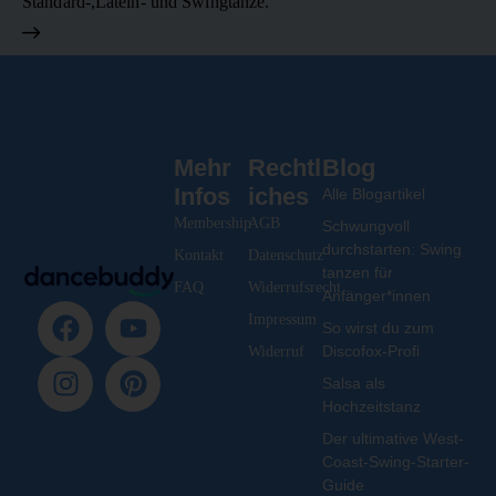
Standard-,Latein- und Swingtänze.
Mehr
Rechtl
Blog
Infos
iches
Alle Blogartikel
Membership
AGB
Schwungvoll
durchstarten: Swing
Kontakt
Datenschutz
tanzen für
FAQ
Widerrufsrecht
Anfänger*innen
Impressum
So wirst du zum
Discofox-Profi
Widerruf
Salsa als
Hochzeitstanz
Der ultimative West-
Coast-Swing-Starter-
Guide