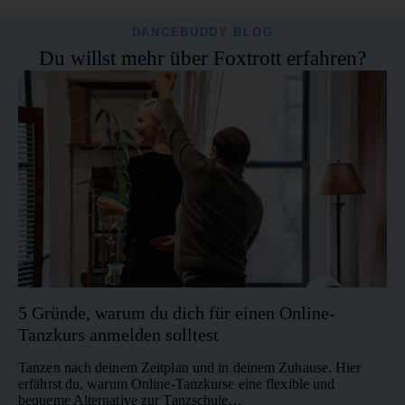
Blues
Bachata
DANCEBUDDY BLOG
Blues ist ein ruhiger, sehr
Du willst mehr über Foxtrott erfahren?
Bachata ist ein sinnlicher,
einfacher Paartanz, der von
moderner Latino-Tanz, bei
Nähe, Gefühl und
dem Nähe, Leidenschaft und
entspannten Bewegungen
fließende Körperbewegung
lebt. Getanzt zu langsamer,
im Mittelpunkt stehen. Die
oft romantischer Musik, steht
typischen Body Waves lassen
Blues für Verbundenheit und
euch im Paar miteinander
einen natürlichen
Bewegungsfluss. Bei
verschmelzen und verleihen
dancebuddy lernt ihr Blues
dem Tanz seine besondere
online mit verständlichen
Intensität.
Video-Tutorials, die euch
Schritt für Schritt ins Tanzen
bringen.
5 Gründe, warum du dich für einen Online-
Tanzkurs anmelden solltest
Tanzen nach deinem Zeitplan und in deinem Zuhause. Hier
erfährst du, warum Online-Tanzkurse eine flexible und
bequeme Alternative zur Tanzschule…