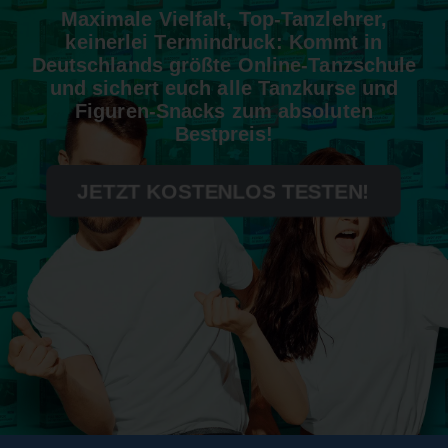
Maximale Vielfalt, Top-Tanzlehrer,
keinerlei Termindruck: Kommt in
Deutschlands größte Online-Tanzschule
und sichert euch alle Tanzkurse und
Figuren-Snacks zum absoluten
Bestpreis!
JETZT KOSTENLOS TESTEN!