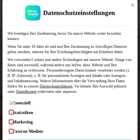
Mit di
Datenschutzeinstellungen
JETZT KOSTENLOS TESTEN
Wir benötigen Ihre Zustimmung, bevor Sie unsere Website weiter besuchen
können.
Wenn Sie unter 16 Jahre alt sind und Ihre Zustimmung zu freiwilligen Diensten
geben möchten, müssen Sie Ihre Erziehungsberechtigten um Erlaubnis bitten.
Wir verwenden Cookies und andere Technologien auf unserer Website. Einige von
Alle Tanzkurse im
ihnen sind essenziell, während andere uns helfen, diese Website und Ihre
Erfahrung zu verbessern.
Personenbezogene Daten können verarbeitet werden (z.
B. IP-Adressen), z. B. für personalisierte Anzeigen und Inhalte oder Anzeigen-
Überblick!
und Inhaltsmessung.
Weitere Informationen über die Verwendung Ihrer Daten
finden Sie in unserer
Datenschutzerklärung
.
Sie können Ihre Auswahl jederzeit
unter
Einstellungen
widerrufen oder anpassen.
Wir haben für jeden Geschmack
Es folgt eine Liste der Service-Gruppen, für die eine Einwilligung
Essenziell
und jedes Level den passenden
Statistiken
Tanzkurs. Auf dieser Seite findet
Marketing
ihr alle Einzelkurse, Bundles und
Externe Medien
Abos!