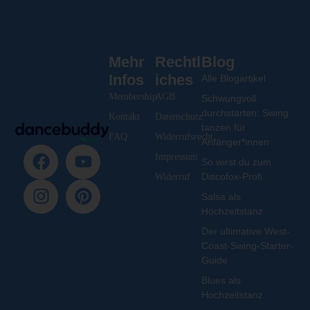
Mehr
Rechtl
Blog
Infos
iches
Alle Blogartikel
Membership
AGB
Schwungvoll
durchstarten: Swing
Kontakt
Datenschutz
tanzen für
FAQ
Widerrufsrecht
Anfänger*innen
Impressum
So wirst du zum
Discofox-Profi
Widerruf
Salsa als
Hochzeitstanz
Der ultimative West-
Coast-Swing-Starter-
Guide
Blues als
Hochzeitstanz