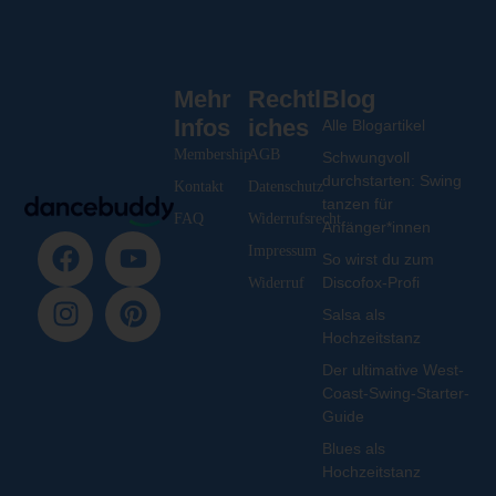
Mehr
Rechtl
Blog
Infos
iches
Alle Blogartikel
Membership
AGB
Schwungvoll
durchstarten: Swing
Kontakt
Datenschutz
tanzen für
FAQ
Widerrufsrecht
Anfänger*innen
Impressum
So wirst du zum
Discofox-Profi
Widerruf
Salsa als
Hochzeitstanz
Der ultimative West-
Coast-Swing-Starter-
Guide
Blues als
Hochzeitstanz