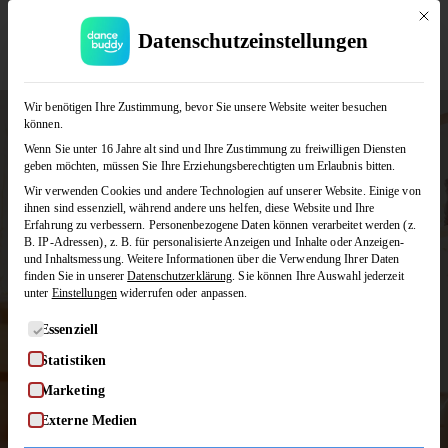
Mit di
Datenschutzeinstellungen
JETZT KOSTENLOS TESTEN
Wir benötigen Ihre Zustimmung, bevor Sie unsere Website weiter besuchen
können.
Wenn Sie unter 16 Jahre alt sind und Ihre Zustimmung zu freiwilligen Diensten
geben möchten, müssen Sie Ihre Erziehungsberechtigten um Erlaubnis bitten.
Wir verwenden Cookies und andere Technologien auf unserer Website. Einige von
Alle Tanzkurse im
ihnen sind essenziell, während andere uns helfen, diese Website und Ihre
Erfahrung zu verbessern.
Personenbezogene Daten können verarbeitet werden (z.
B. IP-Adressen), z. B. für personalisierte Anzeigen und Inhalte oder Anzeigen-
Überblick!
und Inhaltsmessung.
Weitere Informationen über die Verwendung Ihrer Daten
finden Sie in unserer
Datenschutzerklärung
.
Sie können Ihre Auswahl jederzeit
unter
Einstellungen
widerrufen oder anpassen.
Wir haben für jeden Geschmack
Es folgt eine Liste der Service-Gruppen, für die eine Einwilligung
Essenziell
und jedes Level den passenden
Statistiken
Tanzkurs. Auf dieser Seite findet
Marketing
ihr alle Einzelkurse, Bundles und
Externe Medien
Abos!