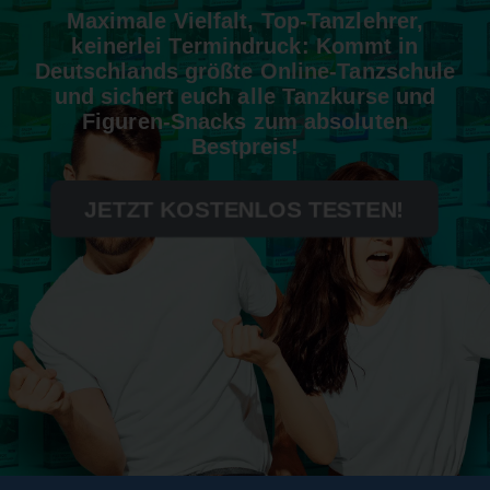
Maximale Vielfalt, Top-Tanzlehrer,
keinerlei Termindruck: Kommt in
Deutschlands größte Online-Tanzschule
und sichert euch alle Tanzkurse und
Figuren-Snacks zum absoluten
Bestpreis!
JETZT KOSTENLOS TESTEN!