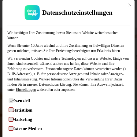
Mit di
Datenschutzeinstellungen
JETZT KOSTENLOS TESTEN
Wir benötigen Ihre Zustimmung, bevor Sie unsere Website weiter besuchen
können.
Wenn Sie unter 16 Jahre alt sind und Ihre Zustimmung zu freiwilligen Diensten
geben möchten, müssen Sie Ihre Erziehungsberechtigten um Erlaubnis bitten.
Wir verwenden Cookies und andere Technologien auf unserer Website. Einige von
Alle Tanzkurse im
ihnen sind essenziell, während andere uns helfen, diese Website und Ihre
Erfahrung zu verbessern.
Personenbezogene Daten können verarbeitet werden (z.
B. IP-Adressen), z. B. für personalisierte Anzeigen und Inhalte oder Anzeigen-
Überblick!
und Inhaltsmessung.
Weitere Informationen über die Verwendung Ihrer Daten
finden Sie in unserer
Datenschutzerklärung
.
Sie können Ihre Auswahl jederzeit
unter
Einstellungen
widerrufen oder anpassen.
Wir haben für jeden Geschmack
Es folgt eine Liste der Service-Gruppen, für die eine Einwilligung
Essenziell
und jedes Level den passenden
Statistiken
Tanzkurs. Auf dieser Seite findet
Marketing
ihr alle Einzelkurse, Bundles und
Externe Medien
Abos!