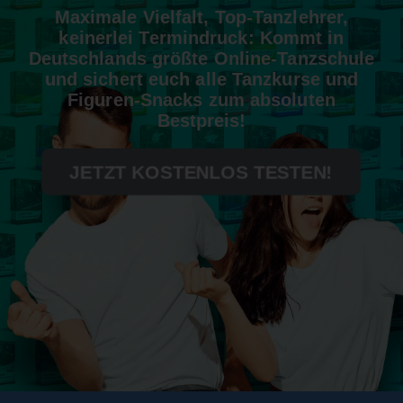
Maximale Vielfalt, Top-Tanzlehrer,
keinerlei Termindruck: Kommt in
Deutschlands größte Online-Tanzschule
und sichert euch alle Tanzkurse und
Figuren-Snacks zum absoluten
Bestpreis!
JETZT KOSTENLOS TESTEN!