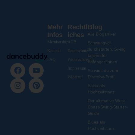
Mehr
Rechtl
Blog
Infos
iches
Alle Blogartikel
Membership
AGB
Schwungvoll
durchstarten: Swing
Kontakt
Datenschutz
tanzen für
FAQ
Widerrufsrecht
Anfänger*innen
Impressum
So wirst du zum
Discofox-Profi
Widerruf
Salsa als
Hochzeitstanz
Der ultimative West-
Coast-Swing-Starter-
Guide
Blues als
Hochzeitstanz