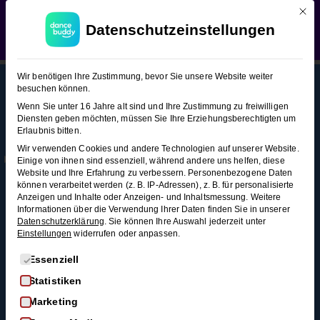
Mit d
WEDDING SEASON SALE:
50% Rabatt
auf alle
Salsa (Figuren-Snacks 3)
Datenschutzeinstellungen
Hochzeitstanzkurse!
Verwerfen
Salsa
17
Wir benötigen Ihre Zustimmung, bevor Sie unsere Website weiter
(Figuren-
besuchen können.
Snacks
Wenn Sie unter 16 Jahre alt sind und Ihre Zustimmung zu freiwilligen
3)
Diensten geben möchten, müssen Sie Ihre Erziehungsberechtigten um
This content is protected, please
login
and
Erlaubnis bitten.
Mehr
Rechtl
Blog
enroll
in the course to view this content!
Wir verwenden Cookies und andere Technologien auf unserer Website.
Infos
iches
Alle Blogartikel
Pedro
Einige von ihnen sind essenziell, während andere uns helfen, diese
Membership
AGB
Website und Ihre Erfahrung zu verbessern.
Personenbezogene Daten
Schwungvoll
Spin
können verarbeitet werden (z. B. IP-Adressen), z. B. für personalisierte
durchstarten: Swing
Kontakt
Datenschutz
2
Anzeigen und Inhalte oder Anzeigen- und Inhaltsmessung.
Weitere
tanzen für
Informationen über die Verwendung Ihrer Daten finden Sie in unserer
FAQ
Widerrufsrecht
Minuten
Anfänger*innen
Datenschutzerklärung
.
Sie können Ihre Auswahl jederzeit unter
Einstellungen
widerrufen oder anpassen.
Impressum
So wirst du zum
Pedro Spin
Widerruf
Discofox-Profi
Es folgt eine Liste der Service-Gruppen, für die eine Einwi
Essenziell
mit
Salsa als
Statistiken
Handwechsel
Hochzeitstanz
Marketing
3 Minuten
Der ultimative West-