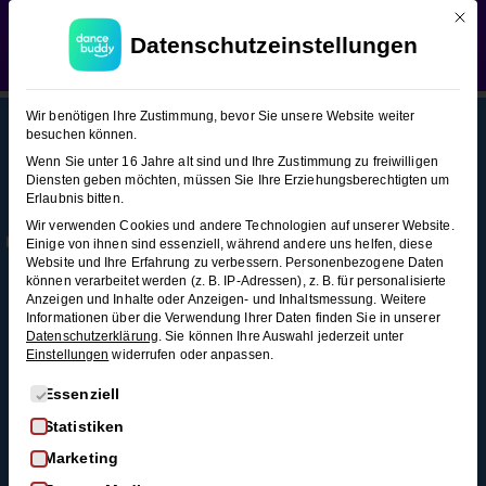
Mit d
WEDDING SEASON SALE:
50% Rabatt
auf alle
Salsa (Figuren-Snacks 3)
Datenschutzeinstellungen
Hochzeitstanzkurse!
Verwerfen
Salsa
17
Wir benötigen Ihre Zustimmung, bevor Sie unsere Website weiter
(Figuren-
besuchen können.
Snacks
Wenn Sie unter 16 Jahre alt sind und Ihre Zustimmung zu freiwilligen
3)
Diensten geben möchten, müssen Sie Ihre Erziehungsberechtigten um
This content is protected, please
login
and
Erlaubnis bitten.
Mehr
Rechtl
Blog
enroll
in the course to view this content!
Wir verwenden Cookies und andere Technologien auf unserer Website.
Infos
iches
Alle Blogartikel
Pedro
Einige von ihnen sind essenziell, während andere uns helfen, diese
Membership
AGB
Website und Ihre Erfahrung zu verbessern.
Personenbezogene Daten
Schwungvoll
Spin
können verarbeitet werden (z. B. IP-Adressen), z. B. für personalisierte
durchstarten: Swing
Kontakt
Datenschutz
2
Anzeigen und Inhalte oder Anzeigen- und Inhaltsmessung.
Weitere
tanzen für
Informationen über die Verwendung Ihrer Daten finden Sie in unserer
FAQ
Widerrufsrecht
Minuten
Anfänger*innen
Datenschutzerklärung
.
Sie können Ihre Auswahl jederzeit unter
Einstellungen
widerrufen oder anpassen.
Impressum
So wirst du zum
Pedro Spin
Widerruf
Discofox-Profi
Es folgt eine Liste der Service-Gruppen, für die eine Einwi
Essenziell
mit
Salsa als
Statistiken
Handwechsel
Hochzeitstanz
Marketing
3 Minuten
Der ultimative West-