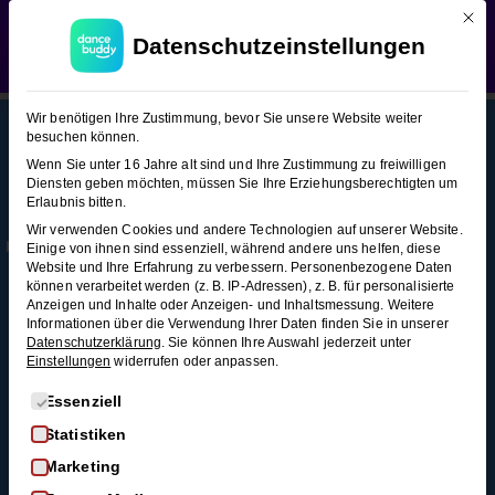
Mit d
WEDDING SEASON SALE:
50% Rabatt
auf alle
Salsa (Figuren-Snacks 3)
Datenschutzeinstellungen
Hochzeitstanzkurse!
Verwerfen
Salsa
17
Wir benötigen Ihre Zustimmung, bevor Sie unsere Website weiter
(Figuren-
besuchen können.
Snacks
Wenn Sie unter 16 Jahre alt sind und Ihre Zustimmung zu freiwilligen
3)
Diensten geben möchten, müssen Sie Ihre Erziehungsberechtigten um
This content is protected, please
login
and
Erlaubnis bitten.
Mehr
Rechtl
Blog
enroll
in the course to view this content!
Wir verwenden Cookies und andere Technologien auf unserer Website.
Infos
iches
Alle Blogartikel
Pedro
Einige von ihnen sind essenziell, während andere uns helfen, diese
Membership
AGB
Website und Ihre Erfahrung zu verbessern.
Personenbezogene Daten
Schwungvoll
Spin
können verarbeitet werden (z. B. IP-Adressen), z. B. für personalisierte
durchstarten: Swing
Kontakt
Datenschutz
2
Anzeigen und Inhalte oder Anzeigen- und Inhaltsmessung.
Weitere
tanzen für
Informationen über die Verwendung Ihrer Daten finden Sie in unserer
FAQ
Widerrufsrecht
Minuten
Anfänger*innen
Datenschutzerklärung
.
Sie können Ihre Auswahl jederzeit unter
Einstellungen
widerrufen oder anpassen.
Impressum
So wirst du zum
Pedro Spin
Widerruf
Discofox-Profi
Es folgt eine Liste der Service-Gruppen, für die eine Einwi
Essenziell
mit
Salsa als
Statistiken
Handwechsel
Hochzeitstanz
Marketing
3 Minuten
Der ultimative West-