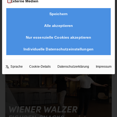
Externe Medien
Foxtrott (Figuren-Snacks 1)
Speichern
by
in
MARIA & MARC
FOXTROTT
Alle akzeptieren
9 Lektionen
195
Nur essenzielle Cookies akzeptieren
Enroll Now
Individuelle Datenschutzeinstellungen
Sprache
Cookie-Details
Datenschutzerklärung
Impressum