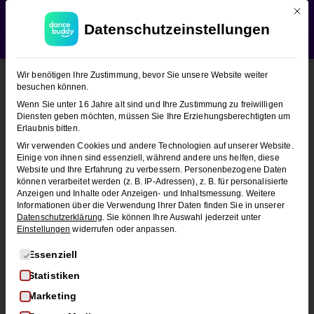
Mit d
WEDDING SEASON SALE:
50% Rabatt
auf alle
Datenschutzeinstellungen
Hochzeitstanzkurse!
Verwerfen
Wir benötigen Ihre Zustimmung, bevor Sie unsere Website weiter
besuchen können.
Wenn Sie unter 16 Jahre alt sind und Ihre Zustimmung zu freiwilligen
Diensten geben möchten, müssen Sie Ihre Erziehungsberechtigten um
Erlaubnis bitten.
Wir verwenden Cookies und andere Technologien auf unserer Website.
Einige von ihnen sind essenziell, während andere uns helfen, diese
Website und Ihre Erfahrung zu verbessern.
Personenbezogene Daten
können verarbeitet werden (z. B. IP-Adressen), z. B. für personalisierte
Anzeigen und Inhalte oder Anzeigen- und Inhaltsmessung.
Weitere
Informationen über die Verwendung Ihrer Daten finden Sie in unserer
Datenschutzerklärung
.
Sie können Ihre Auswahl jederzeit unter
Einstellungen
widerrufen oder anpassen.
Es folgt eine Liste der Service-Gruppen, für die eine Einwi
Essenziell
Statistiken
Marketing