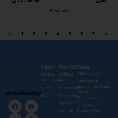
47 Lektionen
253
Enroll Now
1
2
3
4
5
6
7
Mehr
Rechtl
Blog
Infos
iches
Alle Blogartikel
Membership
AGB
Schwungvoll
durchstarten: Swing
Kontakt
Datenschutz
tanzen für
FAQ
Widerrufsrecht
Anfänger*innen
Impressum
So wirst du zum
Widerruf
Discofox-Profi