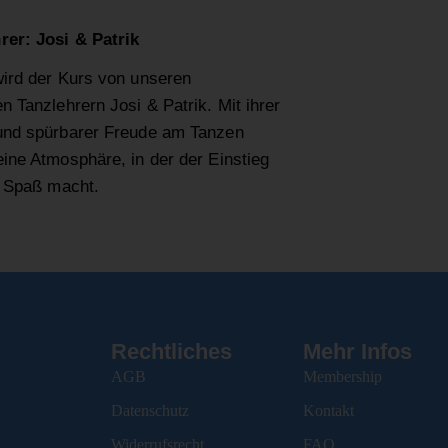
rer: Josi & Patrik
wird der Kurs von unseren
en Tanzlehrern Josi & Patrik. Mit ihrer
 und spürbarer Freude am Tanzen
eine Atmosphäre, in der der Einstieg
nd Spaß macht.
Rechtliches
Mehr Infos
AGB
Membership
Datenschutz
Kontakt
Widerrufsrecht
FAQ