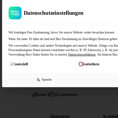
Datenschutzeinstellungen
Tanzlehrer
Wir benötigen Ihre Zustimmung, bevor Sie unsere Website weiter besuchen können.
Josi & Patrik
Wenn Sie unter 16 Jahre alt sind und Ihre Zustimmung zu freiwilligen Diensten geben
Wir verwenden Cookies und andere Technologien auf unserer Website. Einige von ihnen
Personenbezogene Daten können verarbeitet werden (z. B. IP-Adressen), z. B. für per
Kategorie
Verwendung Ihrer Daten finden Sie in unserer
Datenschutzerklärung
.
Sie können Ihre
Langsamer Walzer
Es folgt eine Liste der Service-Gruppen, für die eine Ein
Essenziell
Statistiken
Langsamer Walzer (Fi
Sprache
Level 1
12 Lektionen
Übersicht
Kursin