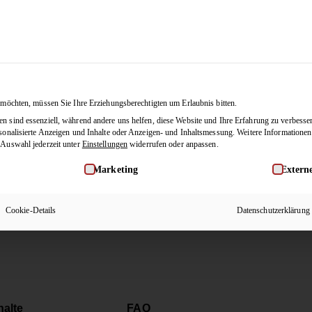
Tänze
Membership
Blog
JETZ
 möchten, müssen Sie Ihre Erziehungsberechtigten um Erlaubnis bitten.
 sind essenziell, während andere uns helfen, diese Website und Ihre Erfahrung zu verbesse
sonalisierte Anzeigen und Inhalte oder Anzeigen- und Inhaltsmessung.
Weitere Informationen
 Auswahl jederzeit unter
Einstellungen
widerrufen oder anpassen.
willigung erteilt werden kann. Die erste Service-Gruppe ist ess
Marketing
Extern
guren-Snacks 1)
Cookie-Details
Datenschutzerklärung
halte
FAQ