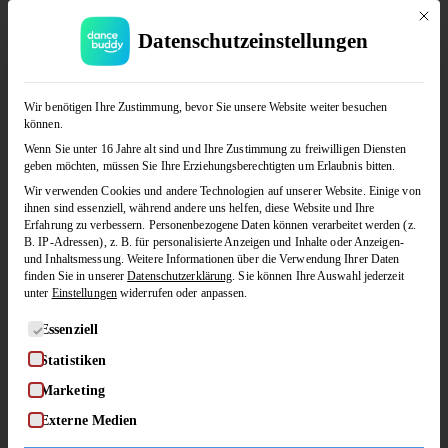
Mit di
Datenschutzeinstellungen
JETZT KOSTENLOS TESTEN
Wir benötigen Ihre Zustimmung, bevor Sie unsere Website weiter besuchen
können.
Wenn Sie unter 16 Jahre alt sind und Ihre Zustimmung zu freiwilligen Diensten
geben möchten, müssen Sie Ihre Erziehungsberechtigten um Erlaubnis bitten.
Wir verwenden Cookies und andere Technologien auf unserer Website. Einige von
ihnen sind essenziell, während andere uns helfen, diese Website und Ihre
Erfahrung zu verbessern.
Personenbezogene Daten können verarbeitet werden (z.
B. IP-Adressen), z. B. für personalisierte Anzeigen und Inhalte oder Anzeigen-
und Inhaltsmessung.
Weitere Informationen über die Verwendung Ihrer Daten
finden Sie in unserer
Datenschutzerklärung
.
Sie können Ihre Auswahl jederzeit
unter
Einstellungen
widerrufen oder anpassen.
Es folgt eine Liste der Service-Gruppen, für die eine Einwilligung
Essenziell
Statistiken
Marketing
Cha Cha Cha (Figuren-Snacks 2)
Externe Medien
by
in
INSA & JULIAN
CHA CHA CHA