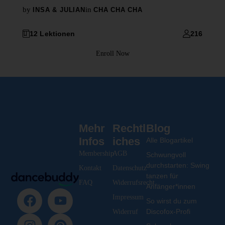
by
in
INSA & JULIAN
CHA CHA CHA
12 Lektionen
216
Enroll Now
Mehr
Rechtl
Blog
Infos
iches
Alle Blogartikel
Membership
AGB
Schwungvoll
durchstarten: Swing
Kontakt
Datenschutz
tanzen für
FAQ
Widerrufsrecht
Anfänger*innen
Impressum
So wirst du zum
Discofox-Profi
Widerruf