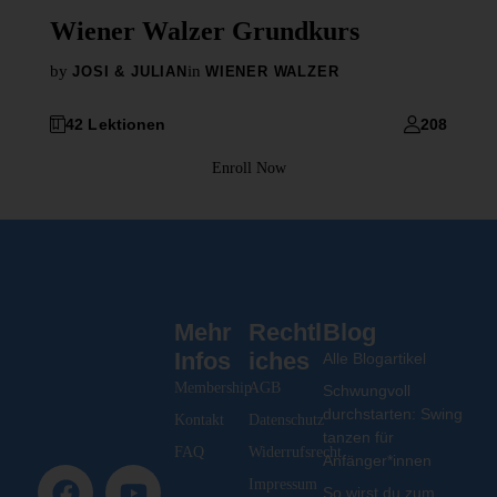
Wiener Walzer Grundkurs
by
in
JOSI & JULIAN
WIENER WALZER
42 Lektionen
208
Enroll Now
Mehr
Rechtl
Blog
Infos
iches
Alle Blogartikel
Membership
AGB
Schwungvoll
durchstarten: Swing
Kontakt
Datenschutz
tanzen für
FAQ
Widerrufsrecht
Anfänger*innen
Impressum
So wirst du zum