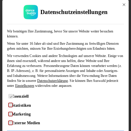
Mit di
Datenschutzeinstellungen
JETZT KOSTENLOS TESTEN
Wir benötigen Ihre Zustimmung, bevor Sie unsere Website weiter besuchen
können.
Wenn Sie unter 16 Jahre alt sind und Ihre Zustimmung zu freiwilligen Diensten
geben möchten, müssen Sie Ihre Erziehungsberechtigten um Erlaubnis bitten.
Wir verwenden Cookies und andere Technologien auf unserer Website. Einige von
ihnen sind essenziell, während andere uns helfen, diese Website und Ihre
Erfahrung zu verbessern.
Personenbezogene Daten können verarbeitet werden (z.
B. IP-Adressen), z. B. für personalisierte Anzeigen und Inhalte oder Anzeigen-
und Inhaltsmessung.
Weitere Informationen über die Verwendung Ihrer Daten
finden Sie in unserer
Datenschutzerklärung
.
Sie können Ihre Auswahl jederzeit
unter
Einstellungen
widerrufen oder anpassen.
Es folgt eine Liste der Service-Gruppen, für die eine Einwilligung
Essenziell
Statistiken
Marketing
Wiener Walzer (Figuren-Snacks)
Externe Medien
by
in
JOSI & PATRIK
WIENER WALZER