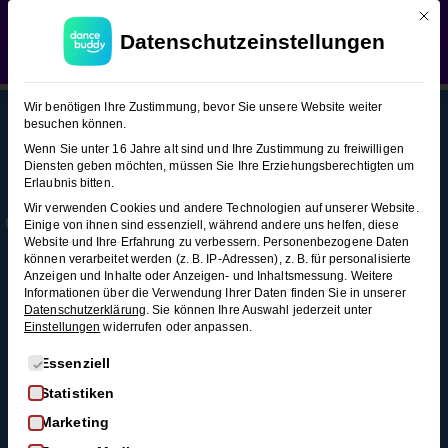
Mit d
WEDDING SEASON SALE:
50% Rabatt
auf alle
Langsamer Walzer (Figuren-
Datenschutzeinstellungen
Hochzeitstanzkurse!
Verwerfen
Snacks 2)
Langsamer
13
Wir benötigen Ihre Zustimmung, bevor Sie unsere Website weiter
Walzer
besuchen können.
(Figuren-
Wenn Sie unter 16 Jahre alt sind und Ihre Zustimmung zu freiwilligen
Snacks 2)
Diensten geben möchten, müssen Sie Ihre Erziehungsberechtigten um
This content is protected, please
login
and
Erlaubnis bitten.
Mehr
Rechtl
Blog
enroll
in the course to view this content!
Wir verwenden Cookies und andere Technologien auf unserer Website.
Infos
iches
Alle Blogartikel
Rechtsflechte
Einige von ihnen sind essenziell, während andere uns helfen, diese
Membership
AGB
Website und Ihre Erfahrung zu verbessern.
Personenbezogene Daten
Schwungvoll
4 Minuten
können verarbeitet werden (z. B. IP-Adressen), z. B. für personalisierte
durchstarten: Swing
Kontakt
Datenschutz
Anzeigen und Inhalte oder Anzeigen- und Inhaltsmessung.
Weitere
tanzen für
Informationen über die Verwendung Ihrer Daten finden Sie in unserer
FAQ
Widerrufsrecht
Schleife
Anfänger*innen
Datenschutzerklärung
.
Sie können Ihre Auswahl jederzeit unter
3
Einstellungen
widerrufen oder anpassen.
Impressum
So wirst du zum
Minuten
Widerruf
Discofox-Profi
Es folgt eine Liste der Service-Gruppen, für die eine Einwi
Essenziell
Salsa als
Statistiken
Doppel-
Hochzeitstanz
Marketing
Schleife
Der ultimative West-