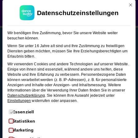
Mit d
WEDDING SEASON SALE:
50% Rabatt
auf alle
Langsamer Walzer (Figuren-
Datenschutzeinstellungen
Hochzeitstanzkurse!
Verwerfen
Snacks 2)
Langsamer
13
Wir benötigen Ihre Zustimmung, bevor Sie unsere Website weiter
Walzer
besuchen können.
(Figuren-
Wenn Sie unter 16 Jahre alt sind und Ihre Zustimmung zu freiwilligen
Snacks 2)
Diensten geben möchten, müssen Sie Ihre Erziehungsberechtigten um
This content is protected, please
login
and
Erlaubnis bitten.
Mehr
Rechtl
Blog
enroll
in the course to view this content!
Wir verwenden Cookies und andere Technologien auf unserer Website.
Infos
iches
Alle Blogartikel
Rechtsflechte
Einige von ihnen sind essenziell, während andere uns helfen, diese
Membership
AGB
Website und Ihre Erfahrung zu verbessern.
Personenbezogene Daten
Schwungvoll
4 Minuten
können verarbeitet werden (z. B. IP-Adressen), z. B. für personalisierte
durchstarten: Swing
Kontakt
Datenschutz
Anzeigen und Inhalte oder Anzeigen- und Inhaltsmessung.
Weitere
tanzen für
Informationen über die Verwendung Ihrer Daten finden Sie in unserer
FAQ
Widerrufsrecht
Schleife
Anfänger*innen
Datenschutzerklärung
.
Sie können Ihre Auswahl jederzeit unter
3
Einstellungen
widerrufen oder anpassen.
Impressum
So wirst du zum
Minuten
Widerruf
Discofox-Profi
Es folgt eine Liste der Service-Gruppen, für die eine Einwi
Essenziell
Salsa als
Statistiken
Doppel-
Hochzeitstanz
Marketing
Schleife
Der ultimative West-