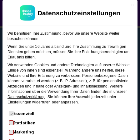
Mit d
WEDDING SEASON SALE:
50% Rabatt
auf alle
Langsamer Walzer (Figuren-
Datenschutzeinstellungen
Hochzeitstanzkurse!
Verwerfen
Snacks 2)
Langsamer
13
Wir benötigen Ihre Zustimmung, bevor Sie unsere Website weiter
Walzer
besuchen können.
(Figuren-
Wenn Sie unter 16 Jahre alt sind und Ihre Zustimmung zu freiwilligen
Snacks 2)
Diensten geben möchten, müssen Sie Ihre Erziehungsberechtigten um
This content is protected, please
login
and
Erlaubnis bitten.
Mehr
Rechtl
Blog
enroll
in the course to view this content!
Wir verwenden Cookies und andere Technologien auf unserer Website.
Infos
iches
Alle Blogartikel
Rechtsflechte
Einige von ihnen sind essenziell, während andere uns helfen, diese
Membership
AGB
Website und Ihre Erfahrung zu verbessern.
Personenbezogene Daten
Schwungvoll
4 Minuten
können verarbeitet werden (z. B. IP-Adressen), z. B. für personalisierte
durchstarten: Swing
Kontakt
Datenschutz
Anzeigen und Inhalte oder Anzeigen- und Inhaltsmessung.
Weitere
tanzen für
Informationen über die Verwendung Ihrer Daten finden Sie in unserer
FAQ
Widerrufsrecht
Schleife
Anfänger*innen
Datenschutzerklärung
.
Sie können Ihre Auswahl jederzeit unter
3
Einstellungen
widerrufen oder anpassen.
Impressum
So wirst du zum
Minuten
Widerruf
Discofox-Profi
Es folgt eine Liste der Service-Gruppen, für die eine Einwi
Essenziell
Salsa als
Statistiken
Doppel-
Hochzeitstanz
Marketing
Schleife
Der ultimative West-