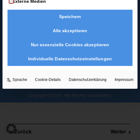
Externe Medien
Coast-Swing-Starter-
Joch
Guide
Speichern
mit
Blues als
Hochzeitstanz
Spin
Alle akzeptieren
2
Minuten
Nur essenzielle Cookies akzeptieren
Joch mit
Individuelle Datenschutzeinstellungen
Rücken-
Spin
Sprache
Cookie-Details
Datenschutzerklärung
Impressum
3
Minuten
Copyright ©2026. Alle Rechte vorbehalten.
Promenaden-
Kicks
4 Minuten
Zurück
Weiter
Körbchen