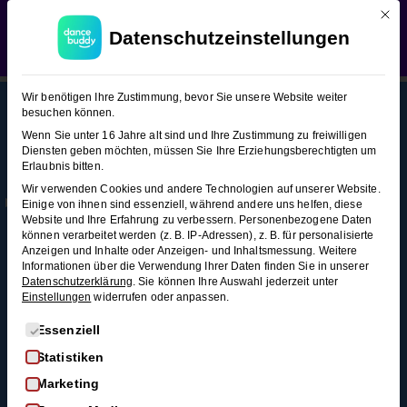
Mit d
WEDDING SEASON SALE:
50% Rabatt
auf alle
Boogie Woogie (Figuren-Snacks 2)
Datenschutzeinstellungen
Hochzeitstanzkurse!
Verwerfen
Boogie
10
Wir benötigen Ihre Zustimmung, bevor Sie unsere Website weiter
Woogie
besuchen können.
(Figuren-
Wenn Sie unter 16 Jahre alt sind und Ihre Zustimmung zu freiwilligen
Snacks
Diensten geben möchten, müssen Sie Ihre Erziehungsberechtigten um
This content is protected, please
login
and
Erlaubnis bitten.
2)
Mehr
Rechtl
Blog
enroll
in the course to view this content!
Wir verwenden Cookies und andere Technologien auf unserer Website.
Infos
iches
Alle Blogartikel
Einige von ihnen sind essenziell, während andere uns helfen, diese
Membership
AGB
Website und Ihre Erfahrung zu verbessern.
Personenbezogene Daten
Schwungvoll
American
können verarbeitet werden (z. B. IP-Adressen), z. B. für personalisierte
durchstarten: Swing
Kontakt
Datenschutz
Spin –
Anzeigen und Inhalte oder Anzeigen- und Inhaltsmessung.
Weitere
tanzen für
Informationen über die Verwendung Ihrer Daten finden Sie in unserer
Variationen
FAQ
Widerrufsrecht
Anfänger*innen
Datenschutzerklärung
.
Sie können Ihre Auswahl jederzeit unter
4 Minuten
Einstellungen
widerrufen oder anpassen.
Impressum
So wirst du zum
Widerruf
Discofox-Profi
Es folgt eine Liste der Service-Gruppen, für die eine Einwi
Essenziell
Joch
Salsa als
Statistiken
3
Hochzeitstanz
Marketing
Minuten
Der ultimative West-