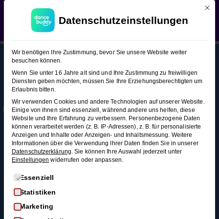
Mit d
WEDDING SEASON SALE:
50% Rabatt
auf alle
Boogie Woogie (Figuren-Snacks 2)
Datenschutzeinstellungen
Hochzeitstanzkurse!
Verwerfen
Boogie
10
Wir benötigen Ihre Zustimmung, bevor Sie unsere Website weiter
Woogie
besuchen können.
(Figuren-
Wenn Sie unter 16 Jahre alt sind und Ihre Zustimmung zu freiwilligen
Snacks
Diensten geben möchten, müssen Sie Ihre Erziehungsberechtigten um
This content is protected, please
login
and
Erlaubnis bitten.
2)
Mehr
Rechtl
Blog
enroll
in the course to view this content!
Wir verwenden Cookies und andere Technologien auf unserer Website.
Infos
iches
Alle Blogartikel
Einige von ihnen sind essenziell, während andere uns helfen, diese
Membership
AGB
Website und Ihre Erfahrung zu verbessern.
Personenbezogene Daten
Schwungvoll
American
können verarbeitet werden (z. B. IP-Adressen), z. B. für personalisierte
durchstarten: Swing
Kontakt
Datenschutz
Spin –
Anzeigen und Inhalte oder Anzeigen- und Inhaltsmessung.
Weitere
tanzen für
Informationen über die Verwendung Ihrer Daten finden Sie in unserer
Variationen
FAQ
Widerrufsrecht
Anfänger*innen
Datenschutzerklärung
.
Sie können Ihre Auswahl jederzeit unter
4 Minuten
Einstellungen
widerrufen oder anpassen.
Impressum
So wirst du zum
Widerruf
Discofox-Profi
Es folgt eine Liste der Service-Gruppen, für die eine Einwi
Essenziell
Joch
Salsa als
Statistiken
3
Hochzeitstanz
Marketing
Minuten
Der ultimative West-