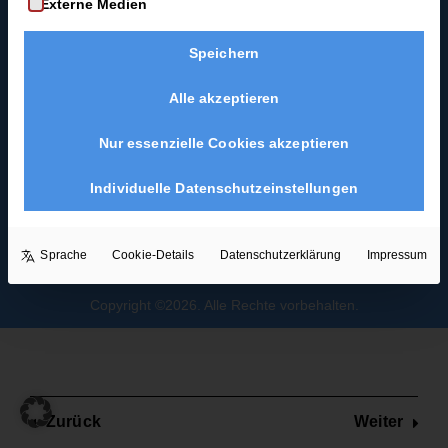
Externe Medien
Coast-Swing-Starter-
Joch
Guide
Speichern
mit
Blues als
Hochzeitstanz
Spin
Alle akzeptieren
2
Minuten
Nur essenzielle Cookies akzeptieren
Joch mit
Individuelle Datenschutzeinstellungen
Rücken-
Spin
Sprache
Cookie-Details
Datenschutzerklärung
Impressum
3
Minuten
Copyright ©2026. Alle Rechte vorbehalten.
Promenaden-
Kicks
4 Minuten
Zurück
Weiter
Körbchen