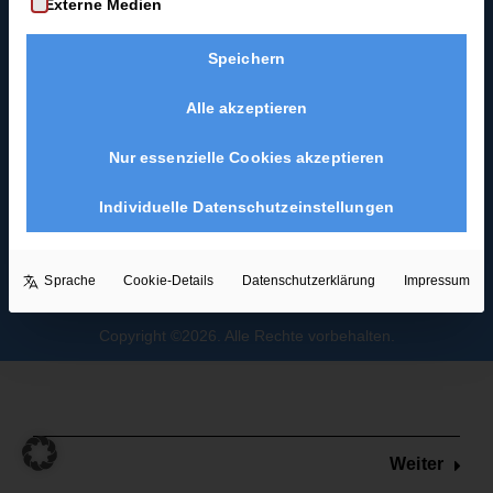
Externe Medien
Coast-Swing-Starter-
Joch
Guide
Speichern
mit
Blues als
Hochzeitstanz
Spin
Alle akzeptieren
2
Minuten
Nur essenzielle Cookies akzeptieren
Joch mit
Individuelle Datenschutzeinstellungen
Rücken-
Spin
Sprache
Cookie-Details
Datenschutzerklärung
Impressum
3
Minuten
Copyright ©2026. Alle Rechte vorbehalten.
Promenaden-
Kicks
4 Minuten
Weiter
Körbchen