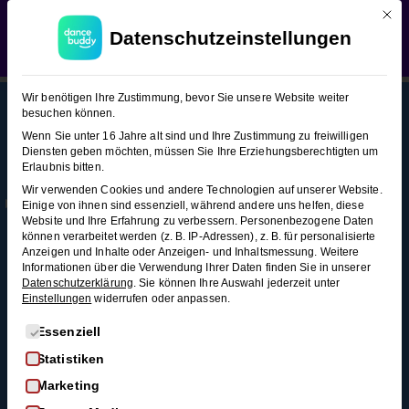
Mit d
WEDDING SEASON SALE:
50% Rabatt
auf alle
Boogie Woogie (Figuren-Snacks 2)
Datenschutzeinstellungen
Hochzeitstanzkurse!
Verwerfen
Boogie
10
Wir benötigen Ihre Zustimmung, bevor Sie unsere Website weiter
Woogie
besuchen können.
(Figuren-
Wenn Sie unter 16 Jahre alt sind und Ihre Zustimmung zu freiwilligen
Snacks
Diensten geben möchten, müssen Sie Ihre Erziehungsberechtigten um
This content is protected, please
login
and
Erlaubnis bitten.
2)
Mehr
Rechtl
Blog
enroll
in the course to view this content!
Wir verwenden Cookies und andere Technologien auf unserer Website.
Infos
iches
Alle Blogartikel
Einige von ihnen sind essenziell, während andere uns helfen, diese
Membership
AGB
Website und Ihre Erfahrung zu verbessern.
Personenbezogene Daten
Schwungvoll
American
können verarbeitet werden (z. B. IP-Adressen), z. B. für personalisierte
durchstarten: Swing
Kontakt
Datenschutz
Spin –
Anzeigen und Inhalte oder Anzeigen- und Inhaltsmessung.
Weitere
tanzen für
Informationen über die Verwendung Ihrer Daten finden Sie in unserer
Variationen
FAQ
Widerrufsrecht
Anfänger*innen
Datenschutzerklärung
.
Sie können Ihre Auswahl jederzeit unter
4 Minuten
Einstellungen
widerrufen oder anpassen.
Impressum
So wirst du zum
Widerruf
Discofox-Profi
Es folgt eine Liste der Service-Gruppen, für die eine Einwi
Essenziell
Joch
Salsa als
Statistiken
3
Hochzeitstanz
Marketing
Minuten
Der ultimative West-