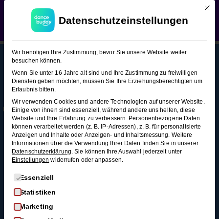
Mit d
WEDDING SEASON SALE:
50% Rabatt
auf alle
Bachata (Figuren-Snacks)
Datenschutzeinstellungen
Hochzeitstanzkurse!
Verwerfen
Bachata
15
Wir benötigen Ihre Zustimmung, bevor Sie unsere Website weiter
(Figuren-
besuchen können.
Snacks)
Wenn Sie unter 16 Jahre alt sind und Ihre Zustimmung zu freiwilligen
Diensten geben möchten, müssen Sie Ihre Erziehungsberechtigten um
This content is protected, please
login
and
Erlaubnis bitten.
Mehr
Rechtl
Blog
enroll
in the course to view this content!
Grundschritt
Wir verwenden Cookies und andere Technologien auf unserer Website.
Infos
iches
Alle Blogartikel
Einige von ihnen sind essenziell, während andere uns helfen, diese
2 Minuten
Membership
AGB
Website und Ihre Erfahrung zu verbessern.
Personenbezogene Daten
Schwungvoll
können verarbeitet werden (z. B. IP-Adressen), z. B. für personalisierte
durchstarten: Swing
Kontakt
Datenschutz
Anzeigen und Inhalte oder Anzeigen- und Inhaltsmessung.
Weitere
Wiegedrehung
tanzen für
Informationen über die Verwendung Ihrer Daten finden Sie in unserer
FAQ
Widerrufsrecht
3 Minuten
Anfänger*innen
Datenschutzerklärung
.
Sie können Ihre Auswahl jederzeit unter
Einstellungen
widerrufen oder anpassen.
Impressum
So wirst du zum
Cranks
Widerruf
Discofox-Profi
Es folgt eine Liste der Service-Gruppen, für die eine Einwi
Essenziell
4
Salsa als
Statistiken
Hochzeitstanz
Minuten
Marketing
Der ultimative West-