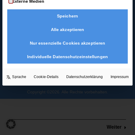
Externe Medien
Coast-Swing-Starter-
Damensolo
Guide
2 Minuten
Speichern
Blues als
Hochzeitstanz
Herrensolo
Alle akzeptieren
3 Minuten
Nur essenzielle Cookies akzeptieren
Box
Individuelle Datenschutzeinstellungen
Step
4
Minuten
Sprache
Cookie-Details
Datenschutzerklärung
Impressum
Body
Copyright ©2026. Alle Rechte vorbehalten.
Isolation
4
Minuten
Weiter
Body