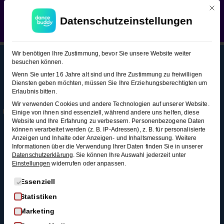
Mit d
WEDDING SEASON SALE:
50% Rabatt
auf alle
Bachata (Figuren-Snacks)
Datenschutzeinstellungen
Hochzeitstanzkurse!
Verwerfen
Bachata
15
Wir benötigen Ihre Zustimmung, bevor Sie unsere Website weiter
(Figuren-
besuchen können.
Snacks)
Wenn Sie unter 16 Jahre alt sind und Ihre Zustimmung zu freiwilligen
Diensten geben möchten, müssen Sie Ihre Erziehungsberechtigten um
This content is protected, please
login
and
Erlaubnis bitten.
Mehr
Rechtl
Blog
enroll
in the course to view this content!
Grundschritt
Wir verwenden Cookies und andere Technologien auf unserer Website.
Infos
iches
Alle Blogartikel
Einige von ihnen sind essenziell, während andere uns helfen, diese
2 Minuten
Membership
AGB
Website und Ihre Erfahrung zu verbessern.
Personenbezogene Daten
Schwungvoll
können verarbeitet werden (z. B. IP-Adressen), z. B. für personalisierte
durchstarten: Swing
Kontakt
Datenschutz
Anzeigen und Inhalte oder Anzeigen- und Inhaltsmessung.
Weitere
Wiegedrehung
tanzen für
Informationen über die Verwendung Ihrer Daten finden Sie in unserer
FAQ
Widerrufsrecht
3 Minuten
Anfänger*innen
Datenschutzerklärung
.
Sie können Ihre Auswahl jederzeit unter
Einstellungen
widerrufen oder anpassen.
Impressum
So wirst du zum
Cranks
Widerruf
Discofox-Profi
Es folgt eine Liste der Service-Gruppen, für die eine Einwi
Essenziell
4
Salsa als
Statistiken
Hochzeitstanz
Minuten
Marketing
Der ultimative West-