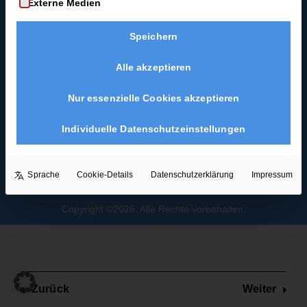
Externe Medien
Coast-Swing-Starter-
Damensolo
Guide
2 Minuten
Speichern
Blues als
Hochzeitstanz
Herrensolo
Alle akzeptieren
3 Minuten
Nur essenzielle Cookies akzeptieren
Box
Individuelle Datenschutzeinstellungen
Step
4
Minuten
Sprache
Cookie-Details
Datenschutzerklärung
Impressum
Body
Copyright ©2026. Alle Rechte vorbehalten.
Isolation
4
Minuten
Zurück
Weiter
Body