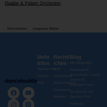
Raabe & Palast Orchester
Hochzeitstanz
Langsamer Walzer
Mehr
Rechtl
Blog
Infos
iches
Alle Blogartikel
Membership
AGB
Schwungvoll
durchstarten: Swing
Kontakt
Datenschutz
tanzen für
FAQ
Widerrufsrecht
Anfänger*innen
Impressum
So wirst du zum
Widerruf
Discofox-Profi
Salsa als