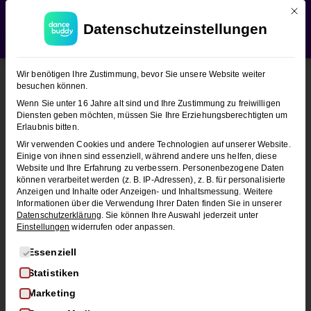
Mit d
WEDDING SEASON SALE:
50% Rabatt
auf alle
Datenschutzeinstellungen
Hochzeitstanzkurse!
Verwerfen
Wir benötigen Ihre Zustimmung, bevor Sie unsere Website weiter
besuchen können.
Wenn Sie unter 16 Jahre alt sind und Ihre Zustimmung zu freiwilligen
Diensten geben möchten, müssen Sie Ihre Erziehungsberechtigten um
Erlaubnis bitten.
Wir verwenden Cookies und andere Technologien auf unserer Website.
Einige von ihnen sind essenziell, während andere uns helfen, diese
Website und Ihre Erfahrung zu verbessern.
Personenbezogene Daten
können verarbeitet werden (z. B. IP-Adressen), z. B. für personalisierte
Anzeigen und Inhalte oder Anzeigen- und Inhaltsmessung.
Weitere
Informationen über die Verwendung Ihrer Daten finden Sie in unserer
Datenschutzerklärung
.
Sie können Ihre Auswahl jederzeit unter
Einstellungen
widerrufen oder anpassen.
Es folgt eine Liste der Service-Gruppen, für die eine Einwi
Essenziell
Statistiken
Langsamer Walzer als
Marketing
Hochzeitstanz