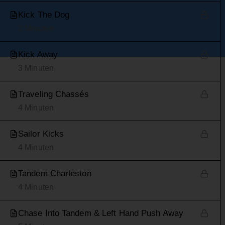
Kick The Dog
2 Minuten
Kick Away
3 Minuten
Traveling Chassés
4 Minuten
Sailor Kicks
4 Minuten
Tandem Charleston
4 Minuten
Chase Into Tandem & Left Hand Push Away