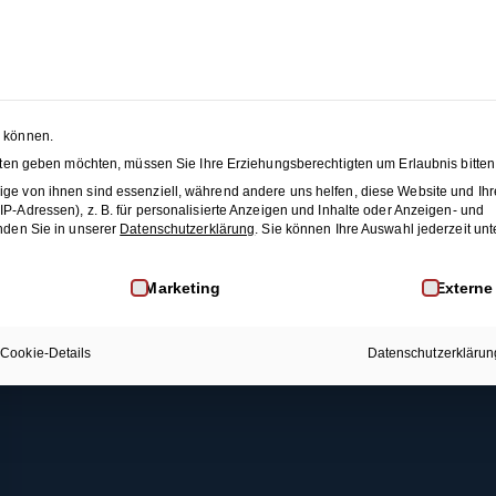
Lindy Hop (Figuren-Snacks 2)
 SEASON SALE:
50% Rabatt
auf alle Hochzeitstanzkurse
änze
Membership
Blog
JET
n können.
nsten geben möchten, müssen Sie Ihre Erziehungsberechtigten um Erlaubnis bitten
Rechtliches
Mehr Infos
This content is protected, please
login
and
enroll
i
ge von ihnen sind essenziell, während andere uns helfen, diese Website und Ihr
-Adressen), z. B. für personalisierte Anzeigen und Inhalte oder Anzeigen- und
AGB
Membership
nden Sie in unserer
Datenschutzerklärung
.
Sie können Ihre Auswahl jederzeit unt
Datenschutz
Kontakt
inwilligung erteilt werden kann. Die erste Service-Gruppe i
Marketing
Externe
Widerrufsrecht
FAQ
Impressum
Cookie-Details
Datenschutzerklärun
Widerruf