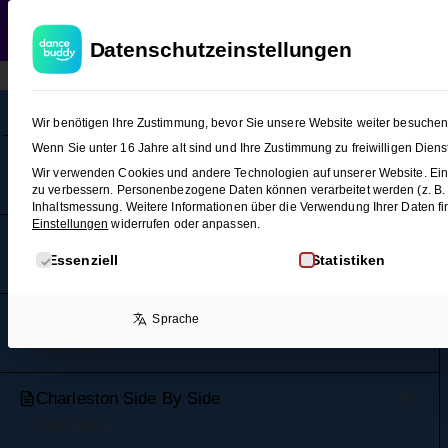
WEDDING
T
Datenschutzeinstellungen
Lindy Hop (Figuren-Snacks 2)
11
Wir benötigen Ihre Zustimmung, bevor Sie unsere Website weiter besuche
Wenn Sie unter 16 Jahre alt sind und Ihre Zustimmung zu freiwilligen Die
Lindy Circle
Wir verwenden Cookies und andere Technologien auf unserer Website. Eini
3 Minuten
zu verbessern.
Personenbezogene Daten können verarbeitet werden (z. B. IP
Inhaltsmessung.
Weitere Informationen über die Verwendung Ihrer Daten fi
Einstellungen
widerrufen oder anpassen.
Flip Flop
Es folgt eine Liste der Service-Gruppen, für die eine E
Essenziell
Statistiken
3 Minuten
Texas Tommy
Sprache
4 Minuten
Charleston Side By Side
3 Minuten