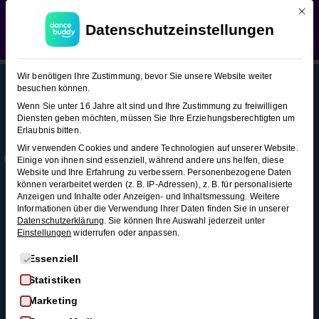
Mit d
WEDDING SEASON SALE:
50% Rabatt
auf alle
Lindy Hop (Figuren-Snacks 2)
Datenschutzeinstellungen
Hochzeitstanzkurse!
Verwerfen
Lindy
11
Wir benötigen Ihre Zustimmung, bevor Sie unsere Website weiter
Hop
besuchen können.
(Figuren-
Wenn Sie unter 16 Jahre alt sind und Ihre Zustimmung zu freiwilligen
Snacks
Diensten geben möchten, müssen Sie Ihre Erziehungsberechtigten um
This content is protected, please
login
and
Erlaubnis bitten.
2)
Mehr
Rechtl
Blog
enroll
in the course to view this content!
Wir verwenden Cookies und andere Technologien auf unserer Website.
Infos
iches
Alle Blogartikel
Einige von ihnen sind essenziell, während andere uns helfen, diese
Membership
AGB
Website und Ihre Erfahrung zu verbessern.
Personenbezogene Daten
Schwungvoll
Lindy
können verarbeitet werden (z. B. IP-Adressen), z. B. für personalisierte
durchstarten: Swing
Kontakt
Datenschutz
Circle
Anzeigen und Inhalte oder Anzeigen- und Inhaltsmessung.
Weitere
tanzen für
Informationen über die Verwendung Ihrer Daten finden Sie in unserer
3
FAQ
Widerrufsrecht
Anfänger*innen
Datenschutzerklärung
.
Sie können Ihre Auswahl jederzeit unter
Minuten
Einstellungen
widerrufen oder anpassen.
Impressum
So wirst du zum
Widerruf
Discofox-Profi
Es folgt eine Liste der Service-Gruppen, für die eine Einwi
Essenziell
Flip
Salsa als
Statistiken
Flop
Hochzeitstanz
Marketing
3
Der ultimative West-