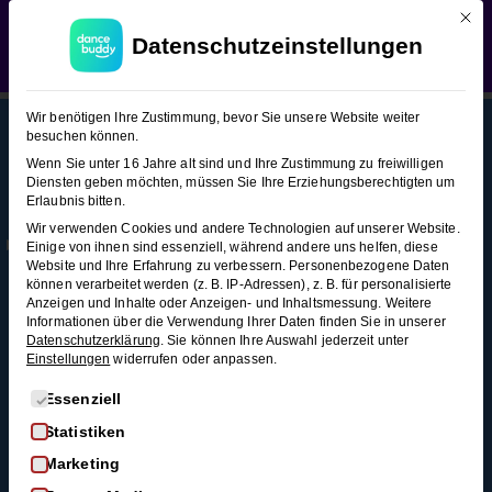
Mit d
WEDDING SEASON SALE:
50% Rabatt
auf alle
Foxtrott (Figuren-Snacks 2)
Datenschutzeinstellungen
Hochzeitstanzkurse!
Verwerfen
Foxtrott
8
Wir benötigen Ihre Zustimmung, bevor Sie unsere Website weiter
(Figuren-
besuchen können.
Snacks
Wenn Sie unter 16 Jahre alt sind und Ihre Zustimmung zu freiwilligen
2)
Diensten geben möchten, müssen Sie Ihre Erziehungsberechtigten um
This content is protected, please
login
and
Erlaubnis bitten.
Mehr
Rechtl
Blog
enroll
in the course to view this content!
Wir verwenden Cookies und andere Technologien auf unserer Website.
Infos
iches
Alle Blogartikel
Kreuzschritt
Einige von ihnen sind essenziell, während andere uns helfen, diese
Membership
AGB
Website und Ihre Erfahrung zu verbessern.
Personenbezogene Daten
Schwungvoll
4 Minuten
können verarbeitet werden (z. B. IP-Adressen), z. B. für personalisierte
durchstarten: Swing
Kontakt
Datenschutz
Anzeigen und Inhalte oder Anzeigen- und Inhaltsmessung.
Weitere
tanzen für
Informationen über die Verwendung Ihrer Daten finden Sie in unserer
FAQ
Widerrufsrecht
Twister
Anfänger*innen
Datenschutzerklärung
.
Sie können Ihre Auswahl jederzeit unter
3
Einstellungen
widerrufen oder anpassen.
Impressum
So wirst du zum
Minuten
Widerruf
Discofox-Profi
Es folgt eine Liste der Service-Gruppen, für die eine Einwi
Essenziell
Salsa als
Statistiken
Twister-
Hochzeitstanz
Marketing
Karussell
Der ultimative West-