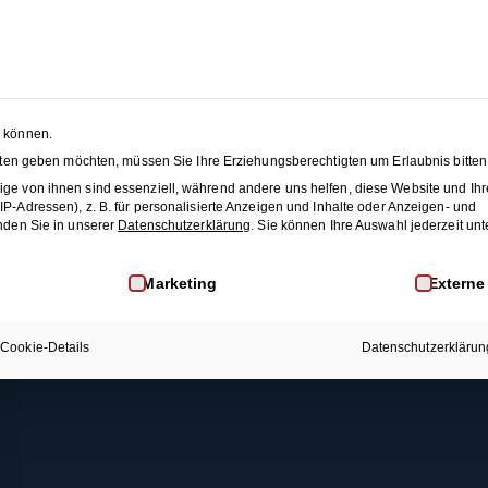
Foxtrott (Figuren-Snacks 2)
 SEASON SALE:
50% Rabatt
auf alle Hochzeitstanzkurse
änze
Membership
Blog
JET
n können.
nsten geben möchten, müssen Sie Ihre Erziehungsberechtigten um Erlaubnis bitten
Rechtliches
Mehr Infos
This content is protected, please
login
and
enroll
i
ge von ihnen sind essenziell, während andere uns helfen, diese Website und Ihr
-Adressen), z. B. für personalisierte Anzeigen und Inhalte oder Anzeigen- und
AGB
Membership
nden Sie in unserer
Datenschutzerklärung
.
Sie können Ihre Auswahl jederzeit unt
Datenschutz
Kontakt
inwilligung erteilt werden kann. Die erste Service-Gruppe i
Marketing
Externe
Widerrufsrecht
FAQ
Impressum
Cookie-Details
Datenschutzerklärun
Widerruf