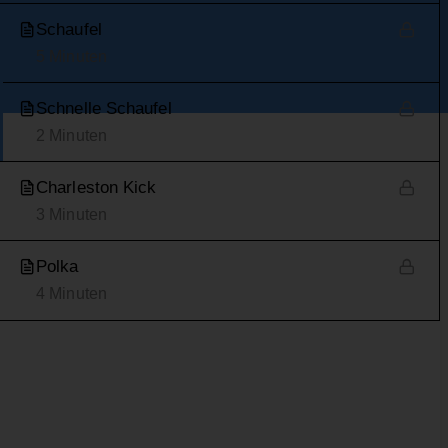
Schaufel
5 Minuten
Schnelle Schaufel
2 Minuten
Charleston Kick
3 Minuten
Polka
4 Minuten