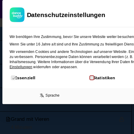
WEDDING
T
Datenschutzeinstellungen
Foxtrott (Figuren-Snacks 2)
8
Wir benötigen Ihre Zustimmung, bevor Sie unsere Website weiter besuche
Wenn Sie unter 16 Jahre alt sind und Ihre Zustimmung zu freiwilligen Die
Kreuzschritt
Wir verwenden Cookies und andere Technologien auf unserer Website. Eini
4 Minuten
zu verbessern.
Personenbezogene Daten können verarbeitet werden (z. B. IP
Inhaltsmessung.
Weitere Informationen über die Verwendung Ihrer Daten fi
Einstellungen
widerrufen oder anpassen.
Twister
Es folgt eine Liste der Service-Gruppen, für die eine E
Essenziell
Statistiken
3 Minuten
Twister-Karussell
Sprache
3 Minuten
Grand mit Vieren
4 Minuten