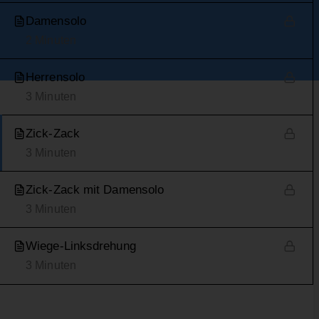
Damensolo
2 Minuten
Herrensolo
3 Minuten
Zick-Zack
3 Minuten
Zick-Zack mit Damensolo
3 Minuten
Wiege-Linksdrehung
3 Minuten