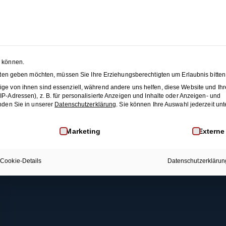
Foxtrott (Figuren-Snacks 1)
 SEASON SALE:
50% Rabatt
auf alle Hochzeitstanzkurse
änze
Membership
Blog
JET
n können.
nsten geben möchten, müssen Sie Ihre Erziehungsberechtigten um Erlaubnis bitten
Rechtliches
Mehr Infos
This content is protected, please
login
and
enroll
i
ge von ihnen sind essenziell, während andere uns helfen, diese Website und Ihr
-Adressen), z. B. für personalisierte Anzeigen und Inhalte oder Anzeigen- und
AGB
Membership
nden Sie in unserer
Datenschutzerklärung
.
Sie können Ihre Auswahl jederzeit unt
Datenschutz
Kontakt
inwilligung erteilt werden kann. Die erste Service-Gruppe i
Marketing
Externe
Widerrufsrecht
FAQ
Impressum
Cookie-Details
Datenschutzerklärun
Widerruf