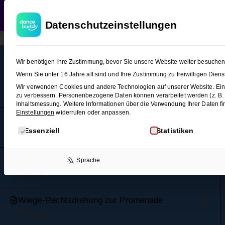
WEDDING
T
Datenschutzeinstellungen
Foxtrott (Figuren-Snacks 1)
9
Wir benötigen Ihre Zustimmung, bevor Sie unsere Website weiter besuche
Wenn Sie unter 16 Jahre alt sind und Ihre Zustimmung zu freiwilligen Die
Grundschritt
Wir verwenden Cookies und andere Technologien auf unserer Website. Eini
3 Minuten
zu verbessern.
Personenbezogene Daten können verarbeitet werden (z. B. IP
Inhaltsmessung.
Weitere Informationen über die Verwendung Ihrer Daten fi
Einstellungen
widerrufen oder anpassen.
Promenade
Es folgt eine Liste der Service-Gruppen, für die eine E
Essenziell
Statistiken
3 Minuten
Wiege-Rechtsdrehung
Sprache
4 Minuten
Wiege-Rechtsdrehung zur Promenade
3 Minuten