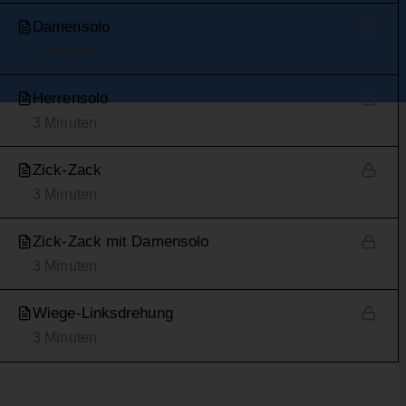
Damensolo
2 Minuten
Herrensolo
3 Minuten
Zick-Zack
3 Minuten
Zick-Zack mit Damensolo
3 Minuten
Wiege-Linksdrehung
3 Minuten