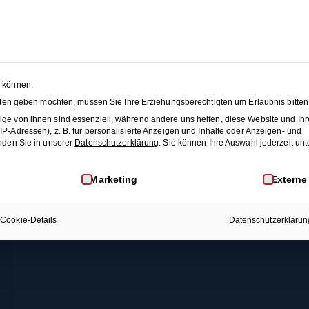
Foxtrott (Figuren-Snacks 1)
 SEASON SALE:
50% Rabatt
auf alle Hochzeitstanzkurse
änze
Membership
Blog
JET
n können.
nsten geben möchten, müssen Sie Ihre Erziehungsberechtigten um Erlaubnis bitten
Rechtliches
Mehr Infos
This content is protected, please
login
and
enroll
i
ge von ihnen sind essenziell, während andere uns helfen, diese Website und Ihr
-Adressen), z. B. für personalisierte Anzeigen und Inhalte oder Anzeigen- und
AGB
Membership
nden Sie in unserer
Datenschutzerklärung
.
Sie können Ihre Auswahl jederzeit unt
Datenschutz
Kontakt
inwilligung erteilt werden kann. Die erste Service-Gruppe i
Marketing
Externe
Widerrufsrecht
FAQ
Impressum
Cookie-Details
Datenschutzerklärun
Widerruf