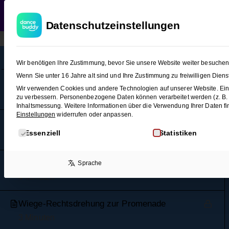
WEDDING
T
Datenschutzeinstellungen
Foxtrott (Figuren-Snacks 1)
9
Wir benötigen Ihre Zustimmung, bevor Sie unsere Website weiter besuche
Wenn Sie unter 16 Jahre alt sind und Ihre Zustimmung zu freiwilligen Die
Grundschritt
Wir verwenden Cookies und andere Technologien auf unserer Website. Eini
3 Minuten
zu verbessern.
Personenbezogene Daten können verarbeitet werden (z. B. IP
Inhaltsmessung.
Weitere Informationen über die Verwendung Ihrer Daten fi
Einstellungen
widerrufen oder anpassen.
Promenade
Es folgt eine Liste der Service-Gruppen, für die eine E
Essenziell
Statistiken
3 Minuten
Wiege-Rechtsdrehung
Sprache
4 Minuten
Wiege-Rechtsdrehung zur Promenade
3 Minuten