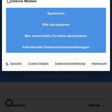
Externe Medien
Coast-Swing-Starter-
2
Guide
Minuten
Speichern
Blues als
Hochzeitstanz
Langsame
Alle akzeptieren
Solodrehung
2 Minuten
Nur essenzielle Cookies akzeptieren
Individuelle Datenschutzeinstellungen
Promenade
3 Minuten
Sprache
Cookie-Details
Datenschutzerklärung
Impressum
Damensolo
3 Minuten
Copyright ©2026. Alle Rechte vorbehalten.
Wiege-
Rechtsdrehung
3 Minuten
Zurück
Weiter