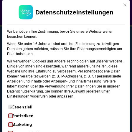
Mit d
WEDDING SEASON SALE:
50% Rabatt
auf alle
Blues (Figuren-Snacks)
Datenschutzeinstellungen
Hochzeitstanzkurse!
Verwerfen
Blues
8
Wir benötigen Ihre Zustimmung, bevor Sie unsere Website weiter
(Figuren-
besuchen können.
Snacks)
Wenn Sie unter 16 Jahre alt sind und Ihre Zustimmung zu freiwilligen
Diensten geben möchten, müssen Sie Ihre Erziehungsberechtigten um
This content is protected, please
login
and
Erlaubnis bitten.
Mehr
Rechtl
Blog
enroll
in the course to view this content!
Pendel &
Wir verwenden Cookies und andere Technologien auf unserer Website.
Infos
iches
Alle Blogartikel
Einige von ihnen sind essenziell, während andere uns helfen, diese
Variationen
Membership
AGB
Website und Ihre Erfahrung zu verbessern.
Personenbezogene Daten
Schwungvoll
2 Minuten
können verarbeitet werden (z. B. IP-Adressen), z. B. für personalisierte
durchstarten: Swing
Kontakt
Datenschutz
Anzeigen und Inhalte oder Anzeigen- und Inhaltsmessung.
Weitere
tanzen für
Informationen über die Verwendung Ihrer Daten finden Sie in unserer
FAQ
Widerrufsrecht
Grundschritt
Anfänger*innen
Datenschutzerklärung
.
Sie können Ihre Auswahl jederzeit unter
Einstellungen
widerrufen oder anpassen.
Impressum
3 Minuten
So wirst du zum
Widerruf
Discofox-Profi
Es folgt eine Liste der Service-Gruppen, für die eine Einwi
Essenziell
Swing
Salsa als
Statistiken
Out &
Hochzeitstanz
Marketing
In
Der ultimative West-