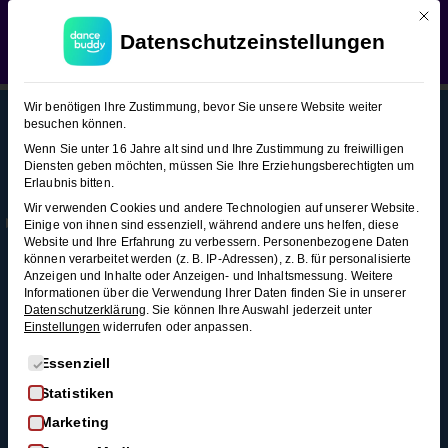
Mit d
WEDDING SEASON SALE:
50% Rabatt
auf alle
Blues (Figuren-Snacks)
Datenschutzeinstellungen
Hochzeitstanzkurse!
Verwerfen
Blues
8
Wir benötigen Ihre Zustimmung, bevor Sie unsere Website weiter
(Figuren-
besuchen können.
Snacks)
Wenn Sie unter 16 Jahre alt sind und Ihre Zustimmung zu freiwilligen
Diensten geben möchten, müssen Sie Ihre Erziehungsberechtigten um
This content is protected, please
login
and
Erlaubnis bitten.
Mehr
Rechtl
Blog
enroll
in the course to view this content!
Pendel &
Wir verwenden Cookies und andere Technologien auf unserer Website.
Infos
iches
Alle Blogartikel
Einige von ihnen sind essenziell, während andere uns helfen, diese
Variationen
Membership
AGB
Website und Ihre Erfahrung zu verbessern.
Personenbezogene Daten
Schwungvoll
2 Minuten
können verarbeitet werden (z. B. IP-Adressen), z. B. für personalisierte
durchstarten: Swing
Kontakt
Datenschutz
Anzeigen und Inhalte oder Anzeigen- und Inhaltsmessung.
Weitere
tanzen für
Informationen über die Verwendung Ihrer Daten finden Sie in unserer
FAQ
Widerrufsrecht
Grundschritt
Anfänger*innen
Datenschutzerklärung
.
Sie können Ihre Auswahl jederzeit unter
Einstellungen
widerrufen oder anpassen.
Impressum
3 Minuten
So wirst du zum
Widerruf
Discofox-Profi
Es folgt eine Liste der Service-Gruppen, für die eine Einwi
Essenziell
Swing
Salsa als
Statistiken
Out &
Hochzeitstanz
Marketing
In
Der ultimative West-