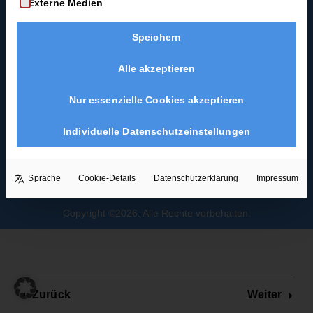
Externe Medien
Coast-Swing-Starter-
2
Guide
Minuten
Speichern
Blues als
Hochzeitstanz
Langsame
Alle akzeptieren
Solodrehung
2 Minuten
Nur essenzielle Cookies akzeptieren
Individuelle Datenschutzeinstellungen
Promenade
3 Minuten
Sprache
Cookie-Details
Datenschutzerklärung
Impressum
Damensolo
3 Minuten
Copyright ©2026. Alle Rechte vorbehalten.
Wiege-
Rechtsdrehung
3 Minuten
Zurück
Weiter