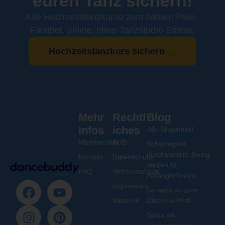
euren Tanz sichern!
Alle Hochzeitstanzkurse zum halben Preis.
Flexibel, online, ohne Tanzstudio-Stress.
Hochzeitstanzkurs sichern →
Mehr
Rechtl
Blog
Infos
iches
Alle Blogartikel
Membership
AGB
Schwungvoll
durchstarten: Swing
Kontakt
Datenschutz
tanzen für
FAQ
Widerrufsrecht
Anfänger*innen
Impressum
So wirst du zum
Widerruf
Discofox-Profi
Salsa als