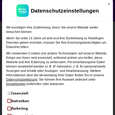
Mit d
WEDDING SEASON SALE:
50% Rabatt
auf alle
Datenschutzeinstellungen
Hochzeitstanzkurse!
Verwerfen
Wir benötigen Ihre Zustimmung, bevor Sie unsere Website weiter
besuchen können.
Wenn Sie unter 16 Jahre alt sind und Ihre Zustimmung zu freiwilligen
Wedding Season Sale - Limitiertes Angebot
Diensten geben möchten, müssen Sie Ihre Erziehungsberechtigten um
Euer Hochzeitstanz.
Erlaubnis bitten.
Wir verwenden Cookies und andere Technologien auf unserer Website.
Jetzt zum halben Preis.
Einige von ihnen sind essenziell, während andere uns helfen, diese
Website und Ihre Erfahrung zu verbessern.
Personenbezogene Daten
können verarbeitet werden (z. B. IP-Adressen), z. B. für personalisierte
Anzeigen und Inhalte oder Anzeigen- und Inhaltsmessung.
Weitere
Informationen über die Verwendung Ihrer Daten finden Sie in unserer
Lernt euren Hochzeitstanz online – flexibel, stressfrei
Datenschutzerklärung
.
Sie können Ihre Auswahl jederzeit unter
Einstellungen
widerrufen oder anpassen.
und in eurem eigenen Tempo. Discofox, Langsamer
Es folgt eine Liste der Service-Gruppen, für die eine Einwi
Walzer oder Wiener Walzer.
Essenziell
Statistiken
Marketing
Kurse jetzt entdecken