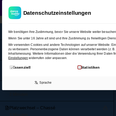
Pendel-Grundschritt
WEDDING
T
Datenschutzeinstellungen
3 Minuten
Rechtspendeln
Wir benötigen Ihre Zustimmung, bevor Sie unsere Website weiter besuche
2 Minuten
Wenn Sie unter 16 Jahre alt sind und Ihre Zustimmung zu freiwilligen Die
Wir verwenden Cookies und andere Technologien auf unserer Website. Eini
Damensolo mit Flirt
zu verbessern.
Personenbezogene Daten können verarbeitet werden (z. B. IP
3 Minuten
Inhaltsmessung.
Weitere Informationen über die Verwendung Ihrer Daten fi
Einstellungen
widerrufen oder anpassen.
Es folgt eine Liste der Service-Gruppen, für die eine E
Rechtsdrehung
Essenziell
Statistiken
4 Minuten
Sprache
Platzwechsel – Herrentor
2 Minuten
Platzwechsel – Chassé
3 Minuten