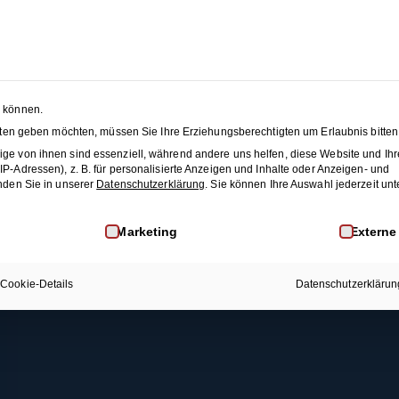
Wiener Walzer (Figuren-Snacks)
 SEASON SALE:
50% Rabatt
auf alle Hochzeitstanzkurse
änze
Membership
Blog
JET
n können.
nsten geben möchten, müssen Sie Ihre Erziehungsberechtigten um Erlaubnis bitten
Rechtliches
Mehr Infos
This content is protected, please
login
and
enroll
i
ge von ihnen sind essenziell, während andere uns helfen, diese Website und Ihr
-Adressen), z. B. für personalisierte Anzeigen und Inhalte oder Anzeigen- und
AGB
Membership
nden Sie in unserer
Datenschutzerklärung
.
Sie können Ihre Auswahl jederzeit unt
Datenschutz
Kontakt
inwilligung erteilt werden kann. Die erste Service-Gruppe i
Marketing
Externe
Widerrufsrecht
FAQ
Impressum
Cookie-Details
Datenschutzerklärun
Widerruf