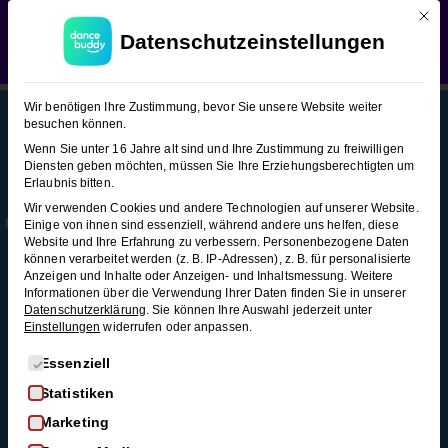
Mit d
WEDDING SEASON SALE:
50% Rabatt
auf alle
West Coast Swing (Figuren-
Datenschutzeinstellungen
Hochzeitstanzkurse!
Verwerfen
Snacks 2)
West
10
Wir benötigen Ihre Zustimmung, bevor Sie unsere Website weiter
Coast
besuchen können.
Swing
Wenn Sie unter 16 Jahre alt sind und Ihre Zustimmung zu freiwilligen
(Figuren-
Diensten geben möchten, müssen Sie Ihre Erziehungsberechtigten um
This content is protected, please
login
and
Erlaubnis bitten.
Snacks
Mehr
Rechtl
Blog
enroll
in the course to view this content!
Wir verwenden Cookies und andere Technologien auf unserer Website.
2)
Infos
iches
Alle Blogartikel
Einige von ihnen sind essenziell, während andere uns helfen, diese
Membership
AGB
Website und Ihre Erfahrung zu verbessern.
Personenbezogene Daten
Schwungvoll
können verarbeitet werden (z. B. IP-Adressen), z. B. für personalisierte
durchstarten: Swing
Whip
Kontakt
Datenschutz
Anzeigen und Inhalte oder Anzeigen- und Inhaltsmessung.
Weitere
tanzen für
mit
Informationen über die Verwendung Ihrer Daten finden Sie in unserer
FAQ
Widerrufsrecht
Anfänger*innen
Datenschutzerklärung
.
Sie können Ihre Auswahl jederzeit unter
Outside
Einstellungen
widerrufen oder anpassen.
Impressum
So wirst du zum
Turn
Widerruf
Discofox-Profi
Es folgt eine Liste der Service-Gruppen, für die eine Einwi
Essenziell
2
Salsa als
Statistiken
Minuten
Hochzeitstanz
Marketing
Der ultimative West-