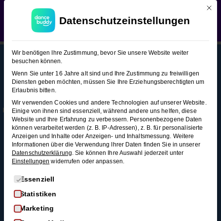
Mit d
WEDDING SEASON SALE:
50% Rabatt
auf alle
West Coast Swing (Figuren-
Datenschutzeinstellungen
Hochzeitstanzkurse!
Verwerfen
Snacks 1)
West
10
Wir benötigen Ihre Zustimmung, bevor Sie unsere Website weiter
Coast
besuchen können.
Swing
Wenn Sie unter 16 Jahre alt sind und Ihre Zustimmung zu freiwilligen
(Figuren-
Diensten geben möchten, müssen Sie Ihre Erziehungsberechtigten um
This content is protected, please
login
and
Erlaubnis bitten.
Snacks
Mehr
Rechtl
Blog
enroll
in the course to view this content!
Wir verwenden Cookies und andere Technologien auf unserer Website.
1)
Infos
iches
Alle Blogartikel
Einige von ihnen sind essenziell, während andere uns helfen, diese
Membership
AGB
Website und Ihre Erfahrung zu verbessern.
Personenbezogene Daten
Schwungvoll
können verarbeitet werden (z. B. IP-Adressen), z. B. für personalisierte
durchstarten: Swing
Sugar
Kontakt
Datenschutz
Anzeigen und Inhalte oder Anzeigen- und Inhaltsmessung.
Weitere
tanzen für
Push
Informationen über die Verwendung Ihrer Daten finden Sie in unserer
FAQ
Widerrufsrecht
Anfänger*innen
Datenschutzerklärung
.
Sie können Ihre Auswahl jederzeit unter
3
Einstellungen
widerrufen oder anpassen.
Impressum
So wirst du zum
Minuten
Widerruf
Discofox-Profi
Es folgt eine Liste der Service-Gruppen, für die eine Einwi
Essenziell
Salsa als
Statistiken
Left
Hochzeitstanz
Side
Marketing
Der ultimative West-