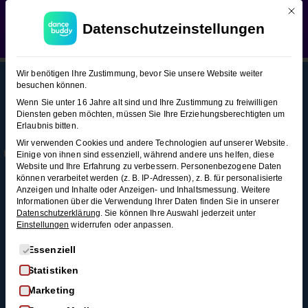
Mit d
WEDDING SEASON SALE:
50% Rabatt
auf alle
Tango Argentino (Figuren-Snacks
Datenschutzeinstellungen
Hochzeitstanzkurse!
Verwerfen
2)
Tango
12
Wir benötigen Ihre Zustimmung, bevor Sie unsere Website weiter
Argentino
besuchen können.
(Figuren-
Wenn Sie unter 16 Jahre alt sind und Ihre Zustimmung zu freiwilligen
Snacks 2)
Diensten geben möchten, müssen Sie Ihre Erziehungsberechtigten um
This content is protected, please
login
and
Erlaubnis bitten.
Mehr
Rechtl
Blog
enroll
in the course to view this content!
Wir verwenden Cookies und andere Technologien auf unserer Website.
Infos
iches
Alle Blogartikel
Americano
Einige von ihnen sind essenziell, während andere uns helfen, diese
Membership
AGB
Website und Ihre Erfahrung zu verbessern.
Personenbezogene Daten
Schwungvoll
2 Minuten
können verarbeitet werden (z. B. IP-Adressen), z. B. für personalisierte
durchstarten: Swing
Kontakt
Datenschutz
Anzeigen und Inhalte oder Anzeigen- und Inhaltsmessung.
Weitere
tanzen für
Informationen über die Verwendung Ihrer Daten finden Sie in unserer
FAQ
Widerrufsrecht
Ocho
Anfänger*innen
Datenschutzerklärung
.
Sie können Ihre Auswahl jederzeit unter
Adelante
Einstellungen
widerrufen oder anpassen.
Impressum
So wirst du zum
(aus 3)
Widerruf
Discofox-Profi
Es folgt eine Liste der Service-Gruppen, für die eine Einwi
Essenziell
3
Salsa als
Statistiken
Minuten
Hochzeitstanz
Marketing
Der ultimative West-