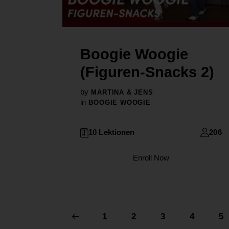
Boogie Woogie
(Figuren-Snacks 2)
by
MARTINA & JENS
in
BOOGIE WOOGIE
10 Lektionen
206
Enroll Now
1
2
3
4
5