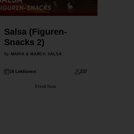
Salsa (Figuren-
Snacks 2)
by
in
MARIA & MARC
SALSA
16 Lektionen
237
Enroll Now