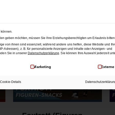
 SEASON SALE:
50% Rabatt
auf alle Hochzeitstanzkurse
änze
Membership
Blog
JET
n können.
nsten geben möchten, müssen Sie Ihre Erziehungsberechtigten um Erlaubnis bitten
ge von ihnen sind essenziell, während andere uns helfen, diese Website und Ihr
-Adressen), z. B. für personalisierte Anzeigen und Inhalte oder Anzeigen- und
nden Sie in unserer
Datenschutzerklärung
.
Sie können Ihre Auswahl jederzeit unt
inwilligung erteilt werden kann. Die erste Service-Gruppe i
Marketing
Externe
Cookie-Details
Datenschutzerklärun