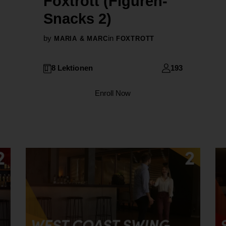
Foxtrott (Figuren-
Snacks 2)
by
in
MARIA & MARC
FOXTROTT
8 Lektionen
193
Enroll Now