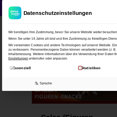
WEDDING
T
Datenschutzeinstellungen
Wir benötigen Ihre Zustimmung, bevor Sie unsere Website weiter besuche
Wenn Sie unter 16 Jahre alt sind und Ihre Zustimmung zu freiwilligen Die
Wir verwenden Cookies und andere Technologien auf unserer Website. Eini
zu verbessern.
Personenbezogene Daten können verarbeitet werden (z. B. IP
Inhaltsmessung.
Weitere Informationen über die Verwendung Ihrer Daten fi
Einstellungen
widerrufen oder anpassen.
Es folgt eine Liste der Service-Gruppen, für die eine E
Essenziell
Statistiken
Sprache