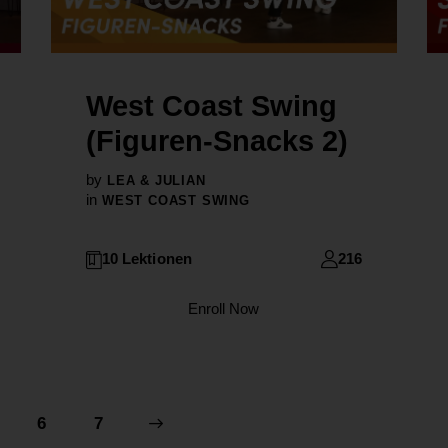
West Coast Swing
(Figuren-Snacks 2)
by
LEA & JULIAN
in
WEST COAST SWING
10 Lektionen
216
Enroll Now
6
7