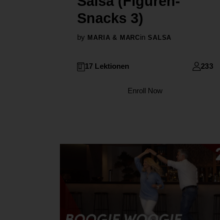
Salsa (Figuren-
Snacks 3)
by
in
MARIA & MARC
SALSA
17 Lektionen
233
Enroll Now