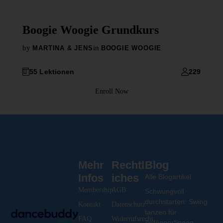
Boogie Woogie Grundkurs
by
in
MARTINA & JENS
BOOGIE WOOGIE
55 Lektionen
229
Enroll Now
Mehr
Rechtl
Blog
Infos
iches
Alle Blogartikel
Membership
AGB
Schwungvoll
durchstarten: Swing
Kontakt
Datenschutz
tanzen für
FAQ
Widerrufsrecht
Anfänger*innen