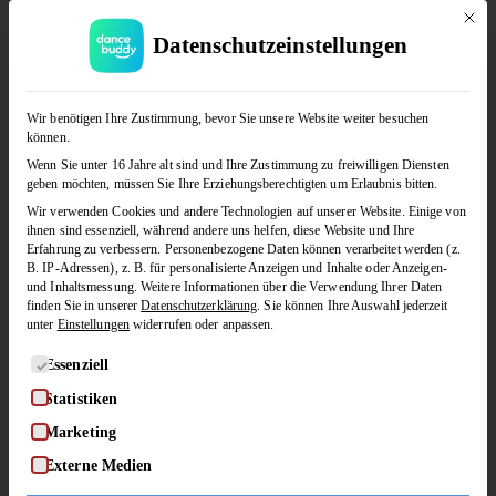
Mit di
Datenschutzeinstellungen
JETZT KOSTENLOS TESTEN
Wir benötigen Ihre Zustimmung, bevor Sie unsere Website weiter besuchen
können.
Wenn Sie unter 16 Jahre alt sind und Ihre Zustimmung zu freiwilligen Diensten
geben möchten, müssen Sie Ihre Erziehungsberechtigten um Erlaubnis bitten.
Wir verwenden Cookies und andere Technologien auf unserer Website. Einige von
ihnen sind essenziell, während andere uns helfen, diese Website und Ihre
Erfahrung zu verbessern.
Personenbezogene Daten können verarbeitet werden (z.
B. IP-Adressen), z. B. für personalisierte Anzeigen und Inhalte oder Anzeigen-
und Inhaltsmessung.
Weitere Informationen über die Verwendung Ihrer Daten
finden Sie in unserer
Datenschutzerklärung
.
Sie können Ihre Auswahl jederzeit
unter
Einstellungen
widerrufen oder anpassen.
Es folgt eine Liste der Service-Gruppen, für die eine Einwilligung
Essenziell
Statistiken
Marketing
Boogie Woogie (Figuren-Snacks 4)
Externe Medien
by
in
MARTINA & JENS
BOOGIE WOOGIE