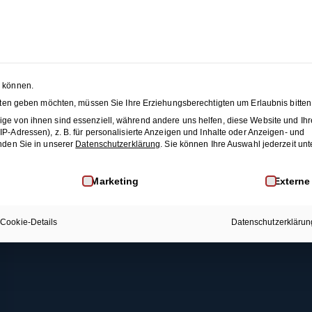
Discofox-Kurs (Level 3)
 SEASON SALE:
50% Rabatt
auf alle Hochzeitstanzkurse
änze
Membership
Blog
JET
n können.
nsten geben möchten, müssen Sie Ihre Erziehungsberechtigten um Erlaubnis bitten
Rechtliches
Mehr Infos
This content is protected, please
login
and
enroll
i
ge von ihnen sind essenziell, während andere uns helfen, diese Website und Ihr
-Adressen), z. B. für personalisierte Anzeigen und Inhalte oder Anzeigen- und
AGB
Membership
nden Sie in unserer
Datenschutzerklärung
.
Sie können Ihre Auswahl jederzeit unt
Datenschutz
Kontakt
inwilligung erteilt werden kann. Die erste Service-Gruppe i
Marketing
Externe
Widerrufsrecht
FAQ
Impressum
Cookie-Details
Datenschutzerklärun
Widerruf