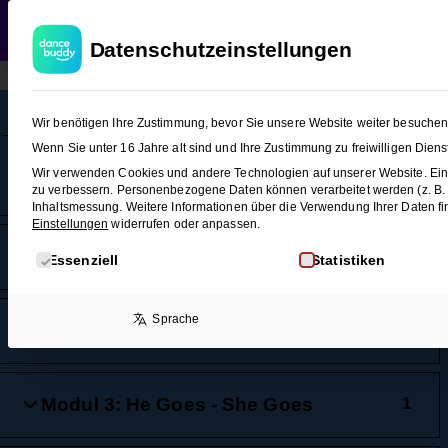
WEDDING
T
Datenschutzeinstellungen
Einführung
1
Wir benötigen Ihre Zustimmung, bevor Sie unsere Website weiter besuche
Wenn Sie unter 16 Jahre alt sind und Ihre Zustimmung zu freiwilligen Die
Herzlich Willkommen
Wir verwenden Cookies und andere Technologien auf unserer Website. Eini
1 Minute
zu verbessern.
Personenbezogene Daten können verarbeitet werden (z. B. IP
Inhaltsmessung.
Weitere Informationen über die Verwendung Ihrer Daten fi
Einstellungen
widerrufen oder anpassen.
Es folgt eine Liste der Service-Gruppen, für die eine E
Modul 1: Damenschal
1
Essenziell
Statistiken
Sprache
Modul 2: Drehtür
1
Modul 3: He Goes - She Goes
1